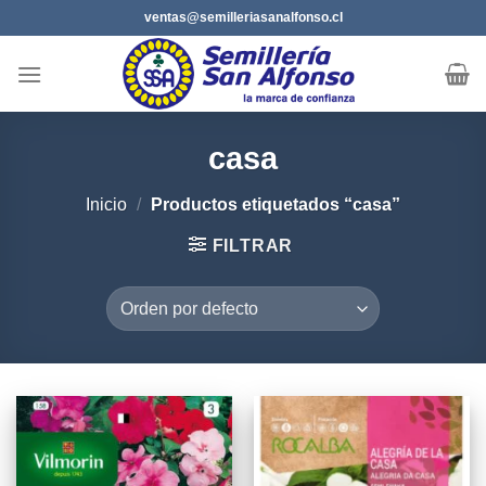
Saltar
ventas@semilleriasanalfonso.cl
al
contenido
casa
Inicio
/
Productos etiquetados “casa”
FILTRAR