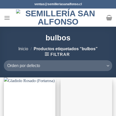
Saltar
ventas@semilleriasanalfonso.cl
al
contenido
bulbos
Inicio
/
Productos etiquetados “bulbos”
FILTRAR