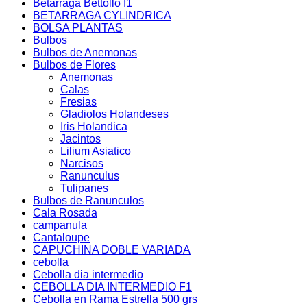
Betarraga Bettollo f1
BETARRAGA CYLINDRICA
BOLSA PLANTAS
Bulbos
Bulbos de Anemonas
Bulbos de Flores
Anemonas
Calas
Fresias
Gladiolos Holandeses
Iris Holandica
Jacintos
Lilium Asiatico
Narcisos
Ranunculus
Tulipanes
Bulbos de Ranunculos
Cala Rosada
campanula
Cantaloupe
CAPUCHINA DOBLE VARIADA
cebolla
Cebolla dia intermedio
CEBOLLA DIA INTERMEDIO F1
Cebolla en Rama Estrella 500 grs