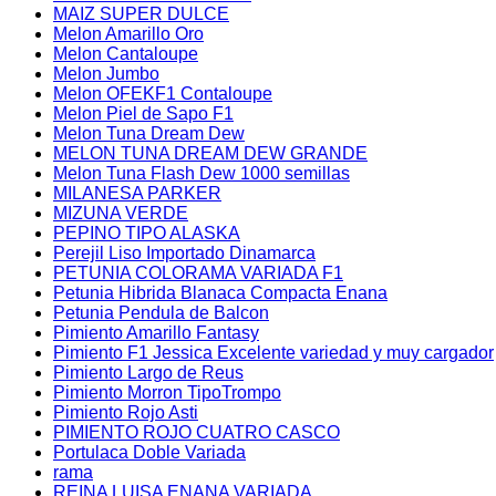
MAIZ SUPER DULCE
Melon Amarillo Oro
Melon Cantaloupe
Melon Jumbo
Melon OFEKF1 Contaloupe
Melon Piel de Sapo F1
Melon Tuna Dream Dew
MELON TUNA DREAM DEW GRANDE
Melon Tuna Flash Dew 1000 semillas
MILANESA PARKER
MIZUNA VERDE
PEPINO TIPO ALASKA
Perejil Liso Importado Dinamarca
PETUNIA COLORAMA VARIADA F1
Petunia Hibrida Blanaca Compacta Enana
Petunia Pendula de Balcon
Pimiento Amarillo Fantasy
Pimiento F1 Jessica Excelente variedad y muy cargador
Pimiento Largo de Reus
Pimiento Morron TipoTrompo
Pimiento Rojo Asti
PIMIENTO ROJO CUATRO CASCO
Portulaca Doble Variada
rama
REINA LUISA ENANA VARIADA