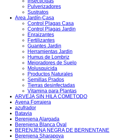
Insecticidas
Pulverizadores
Sustratos
Area Jardín-Casa
Control Plagas Casa
Control Plagas Jardin
Enraizantes
Fertilizantes
Guantes Jardin
Herramientas Jardin
Humus de Lombriz
Mejoradores de Suelo
Molusquicida
Productos Naturales
Semillas Prados
Tierras desinfectadas
Vitamina para Plantas
ARVEJA SIN HILA COMETODO
Avena Forrajera
azufrador
Batavia
Berenjena Alargada
Berenjena Blanca Oval
BERENJENA NEGRA DE BERNENTANE
Berenjena Sharapova