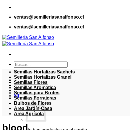
Saltar
al
ventas@semilleriasanalfonso.cl
contenido
ventas@semilleriasanalfonso.cl
Buscar
por:
Semillas Hortalizas Sachets
Semillas Hortalizas Granel
Semillas Flores
Semillas Aromatica
Semillas para Brotes
$
0
Semillas Forrajeras
Bulbos de Flores
Area Jardín-Casa
Area Agrícola
blood
No hay productos en el carrito.