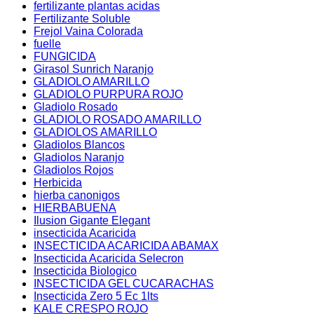
fertilizante plantas acidas
Fertilizante Soluble
Frejol Vaina Colorada
fuelle
FUNGICIDA
Girasol Sunrich Naranjo
GLADIOLO AMARILLO
GLADIOLO PURPURA ROJO
Gladiolo Rosado
GLADIOLO ROSADO AMARILLO
GLADIOLOS AMARILLO
Gladiolos Blancos
Gladiolos Naranjo
Gladiolos Rojos
Herbicida
hierba canonigos
HIERBABUENA
Ilusion Gigante Elegant
insecticida Acaricida
INSECTICIDA ACARICIDA ABAMAX
Insecticida Acaricida Selecron
Insecticida Biologico
INSECTICIDA GEL CUCARACHAS
Insecticida Zero 5 Ec 1lts
KALE CRESPO ROJO