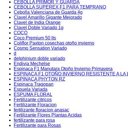
CEBOLLA PRIMOR Y GUARDA
CEBOLLA SUPEREX F1 PARA TEMPRANO
Cebolla Valenciana de Guarda 4g
Clavel Amarillo Gigante Mejorado
Clavel de India Orange
Clavel Doble Variado 1g
COCO
Coco Premium 50 lts
Coliflor Paxton cosechas otoño invierno
Cosmo Sensation Variado
d
delphinium doble variado
Endivia Mechelse
Espinaca F1 Manutara Otoño Invierno Primavera
ESPINACA F1 OTOÑO INVIERNO RESISTENTE A LA 
ESPINACA PHYTON RZ
Espinaca Tragopan
Espuela Variada
ESPUMA FLORAL
Fertilizante citricos
Fertilizante Floracion
fertilizante floracion anasac
Fertilizante Flores Plantas Acidas
fertilizante para rosa
Fertilizante para Rosas