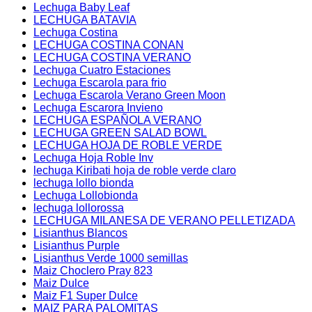
Lechuga Baby Leaf
LECHUGA BATAVIA
Lechuga Costina
LECHUGA COSTINA CONAN
LECHUGA COSTINA VERANO
Lechuga Cuatro Estaciones
Lechuga Escarola para frio
Lechuga Escarola Verano Green Moon
Lechuga Escarora Invieno
LECHUGA ESPAÑOLA VERANO
LECHUGA GREEN SALAD BOWL
LECHUGA HOJA DE ROBLE VERDE
Lechuga Hoja Roble Inv
lechuga Kiribati hoja de roble verde claro
lechuga lollo bionda
Lechuga Lollobionda
lechuga lollorossa
LECHUGA MILANESA DE VERANO PELLETIZADA
Lisianthus Blancos
Lisianthus Purple
Lisianthus Verde 1000 semillas
Maiz Choclero Pray 823
Maiz Dulce
Maiz F1 Super Dulce
MAIZ PARA PALOMITAS