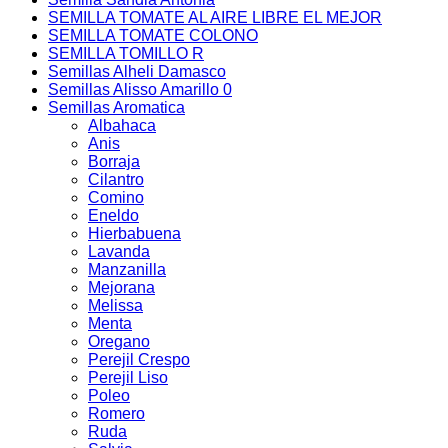
SEMILLA TOMATE AL AIRE LIBRE EL MEJOR
SEMILLA TOMATE COLONO
SEMILLA TOMILLO R
Semillas Alheli Damasco
Semillas Alisso Amarillo 0
Semillas Aromatica
Albahaca
Anis
Borraja
Cilantro
Comino
Eneldo
Hierbabuena
Lavanda
Manzanilla
Mejorana
Melissa
Menta
Oregano
Perejil Crespo
Perejil Liso
Poleo
Romero
Ruda