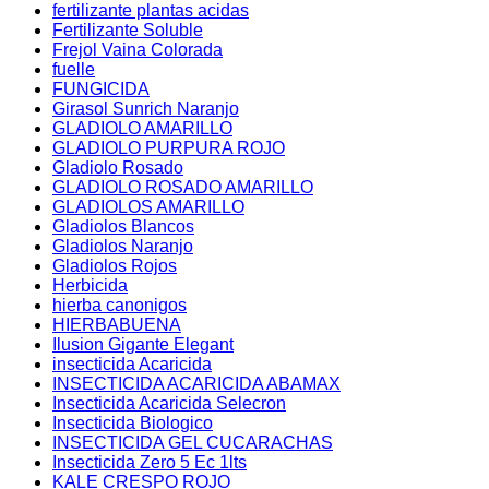
fertilizante plantas acidas
Fertilizante Soluble
Frejol Vaina Colorada
fuelle
FUNGICIDA
Girasol Sunrich Naranjo
GLADIOLO AMARILLO
GLADIOLO PURPURA ROJO
Gladiolo Rosado
GLADIOLO ROSADO AMARILLO
GLADIOLOS AMARILLO
Gladiolos Blancos
Gladiolos Naranjo
Gladiolos Rojos
Herbicida
hierba canonigos
HIERBABUENA
Ilusion Gigante Elegant
insecticida Acaricida
INSECTICIDA ACARICIDA ABAMAX
Insecticida Acaricida Selecron
Insecticida Biologico
INSECTICIDA GEL CUCARACHAS
Insecticida Zero 5 Ec 1lts
KALE CRESPO ROJO