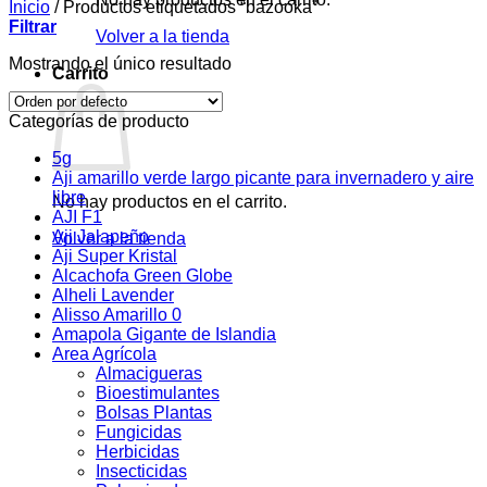
Inicio
/
Productos etiquetados “bazooka”
Filtrar
Volver a la tienda
Mostrando el único resultado
Carrito
Categorías de producto
5g
Aji amarillo verde largo picante para invernadero y aire
libre
No hay productos en el carrito.
AJI F1
Aji Jalapeño
Volver a la tienda
Aji Super Kristal
Alcachofa Green Globe
Alheli Lavender
Alisso Amarillo 0
Amapola Gigante de Islandia
Area Agrícola
Almacigueras
Bioestimulantes
Bolsas Plantas
Fungicidas
Herbicidas
Insecticidas