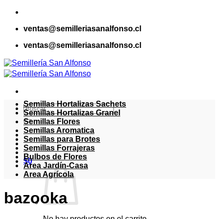
Saltar
al
ventas@semilleriasanalfonso.cl
contenido
ventas@semilleriasanalfonso.cl
Semillas Hortalizas Sachets
Buscar
Semillas Hortalizas Granel
por:
Semillas Flores
Semillas Aromatica
Semillas para Brotes
Semillas Forrajeras
Bulbos de Flores
$
0
Area Jardín-Casa
Area Agrícola
bazooka
No hay productos en el carrito.