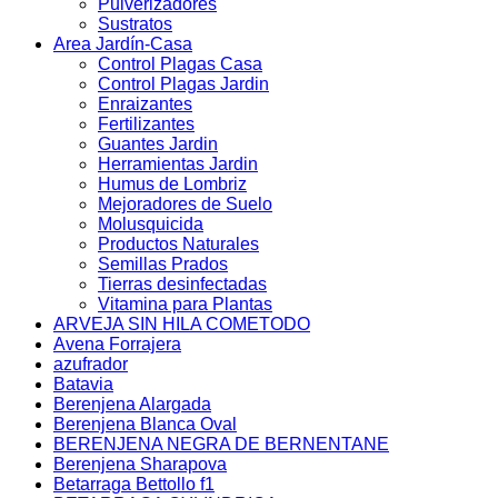
Pulverizadores
Sustratos
Area Jardín-Casa
Control Plagas Casa
Control Plagas Jardin
Enraizantes
Fertilizantes
Guantes Jardin
Herramientas Jardin
Humus de Lombriz
Mejoradores de Suelo
Molusquicida
Productos Naturales
Semillas Prados
Tierras desinfectadas
Vitamina para Plantas
ARVEJA SIN HILA COMETODO
Avena Forrajera
azufrador
Batavia
Berenjena Alargada
Berenjena Blanca Oval
BERENJENA NEGRA DE BERNENTANE
Berenjena Sharapova
Betarraga Bettollo f1