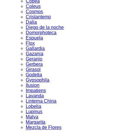
Cobea
Coleus
Cosmos
Cristantemo
Dalia
Diego de la noche
Domorphoteca
Espuela
Flox
Gallardia
Gazania
Geranio
Gerbera
Girasol
Godetia
Gypsophila
Ilusion
Impatiens
Lavanda
Linterna China
Lobelia
Lupinus
Malva
Margarita
Mezcla de Flores