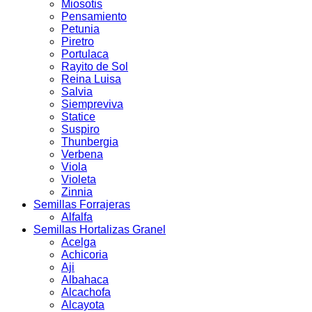
Miosotis
Pensamiento
Petunia
Piretro
Portulaca
Rayito de Sol
Reina Luisa
Salvia
Siempreviva
Statice
Suspiro
Thunbergia
Verbena
Viola
Violeta
Zinnia
Semillas Forrajeras
Alfalfa
Semillas Hortalizas Granel
Acelga
Achicoria
Aji
Albahaca
Alcachofa
Alcayota