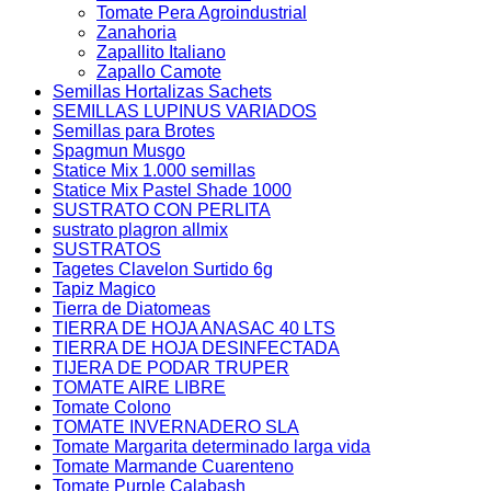
Tomate Pera Agroindustrial
Zanahoria
Zapallito Italiano
Zapallo Camote
Semillas Hortalizas Sachets
SEMILLAS LUPINUS VARIADOS
Semillas para Brotes
Spagmun Musgo
Statice Mix 1.000 semillas
Statice Mix Pastel Shade 1000
SUSTRATO CON PERLITA
sustrato plagron allmix
SUSTRATOS
Tagetes Clavelon Surtido 6g
Tapiz Magico
Tierra de Diatomeas
TIERRA DE HOJA ANASAC 40 LTS
TIERRA DE HOJA DESINFECTADA
TIJERA DE PODAR TRUPER
TOMATE AIRE LIBRE
Tomate Colono
TOMATE INVERNADERO SLA
Tomate Margarita determinado larga vida
Tomate Marmande Cuarenteno
Tomate Purple Calabash