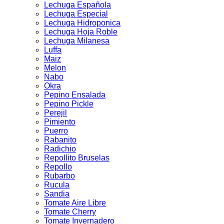
Lechuga Española
Lechuga Especial
Lechuga Hidroponica
Lechuga Hoja Roble
Lechuga Milanesa
Luffa
Maiz
Melon
Nabo
Okra
Pepino Ensalada
Pepino Pickle
Perejil
Pimiento
Puerro
Rabanito
Radichio
Repollito Bruselas
Repollo
Rubarbo
Rucula
Sandia
Tomate Aire Libre
Tomate Cherry
Tomate Invernadero