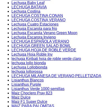
Lechuga Baby Leaf
LECHUGA BATAVIA
Lechuga Costina
LECHUGA COSTINA CONAN
LECHUGA COSTINA VERANO
Lechuga Cuatro Estaciones
Lechuga Escarola para frio
Lechuga Escarola Verano Green Moon
Lechuga Escarora Invieno
LECHUGA ESPAÑOLA VERANO
LECHUGA GREEN SALAD BOWL
LECHUGA HOJA DE ROBLE VERDE
Lechuga Hoja Roble Inv
lechuga Kiribati hoja de roble verde claro
lechuga lollo bionda
Lechuga Lollobionda
lechuga lollorossa
LECHUGA MILANESA DE VERANO PELLETIZADA
Lisianthus Blancos
Lisianthus Purple
Lisianthus Verde 1000 semillas
Maiz Choclero Pray 823
Maiz Dulce
Maiz F1 Super Dulce
MAIZ PARA PALOMITAS