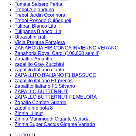
Tomate Salsero Perita
Trebol Alejandrino
Trebol Jardin Oconnors
Trebol Rosado Quiñequeli
Tulipan Blanco Lila
Tulipanes Blanco Lila
Ultrasol Inicial
Vicia Purpura Forrajera
ZANAHORIA HIB CONGA INVIERNO VERANO
Zanahoria Royal Carol (100.000 semill)
Zapallito Amarillo
zapallito Gray Zucchini
zapallito Italiano clarito
ZAPALLITO ITALIANO F1 BASSUCO
zapallito italiano F1 precos
Zapallito Italiano F1 Silvano
ZAPALLO BUTTERNUT
ZAPALLO BUTTERNUT F1 MELORA
Zapallo Camote Guarda
zapallo hib bola 8
Zinnia Liliput
Zinnia Mammouth Gigante Variada
Zinnia Super Cactus Gigante Variado
1 Litro
(1)