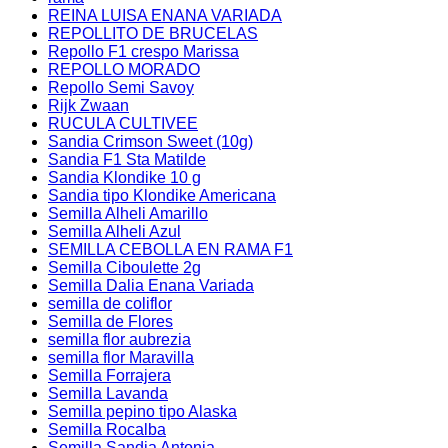
REINA LUISA ENANA VARIADA
REPOLLITO DE BRUCELAS
Repollo F1 crespo Marissa
REPOLLO MORADO
Repollo Semi Savoy
Rijk Zwaan
RUCULA CULTIVEE
Sandia Crimson Sweet (10g)
Sandia F1 Sta Matilde
Sandia Klondike 10 g
Sandia tipo Klondike Americana
Semilla Alheli Amarillo
Semilla Alheli Azul
SEMILLA CEBOLLA EN RAMA F1
Semilla Ciboulette 2g
Semilla Dalia Enana Variada
semilla de coliflor
Semilla de Flores
semilla flor aubrezia
semilla flor Maravilla
Semilla Forrajera
Semilla Lavanda
Semilla pepino tipo Alaska
Semilla Rocalba
Semilla Sandia Antonia