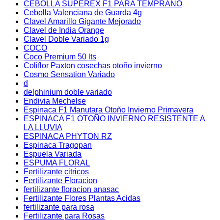
CEBOLLA SUPEREX F1 PARA TEMPRANO
Cebolla Valenciana de Guarda 4g
Clavel Amarillo Gigante Mejorado
Clavel de India Orange
Clavel Doble Variado 1g
COCO
Coco Premium 50 lts
Coliflor Paxton cosechas otoño invierno
Cosmo Sensation Variado
d
delphinium doble variado
Endivia Mechelse
Espinaca F1 Manutara Otoño Invierno Primavera
ESPINACA F1 OTOÑO INVIERNO RESISTENTE A
LA LLUVIA
ESPINACA PHYTON RZ
Espinaca Tragopan
Espuela Variada
ESPUMA FLORAL
Fertilizante citricos
Fertilizante Floracion
fertilizante floracion anasac
Fertilizante Flores Plantas Acidas
fertilizante para rosa
Fertilizante para Rosas