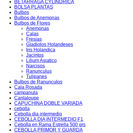
BETARRAGA CYLINDRICA
BOLSA PLANTAS
Bulbos
Bulbos de Anemonas
Bulbos de Flores
Anemonas
Calas
Fresias
Gladiolos Holandeses
Iris Holandica
Jacintos
Lilium Asiatico
Narcisos
Ranunculus
Tulipanes
Bulbos de Ranunculos
Cala Rosada
campanula
Cantaloupe
CAPUCHINA DOBLE VARIADA
cebolla
Cebolla dia intermedio
CEBOLLA DIA INTERMEDIO F1
Cebolla en Rama Estrella 500 grs
CEBOLLA PRIMOR Y GUARDA