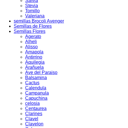
Salvia
Stevia
Tomillo
Valeriana
semillas Brocoli Avenger
Semillas de Flores
Semillas Flores
Agerato
Alheli
Alisso
Amapola
Antirrino
Aquilegia
Arañuela
Ave del Paraiso
Balsamina
Cactus
Calendula
Campanula
Capuchina
celosia
Centaurea
Clarines
Clavel
Clavelon