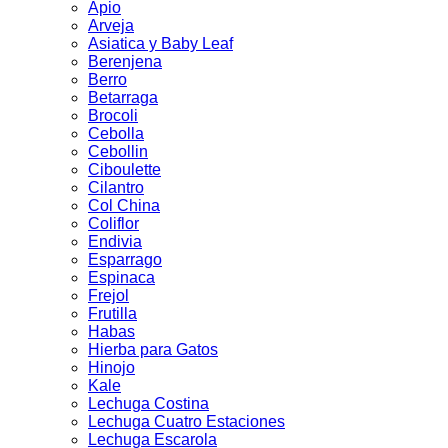
Apio
Arveja
Asiatica y Baby Leaf
Berenjena
Berro
Betarraga
Brocoli
Cebolla
Cebollin
Ciboulette
Cilantro
Col China
Coliflor
Endivia
Esparrago
Espinaca
Frejol
Frutilla
Habas
Hierba para Gatos
Hinojo
Kale
Lechuga Costina
Lechuga Cuatro Estaciones
Lechuga Escarola