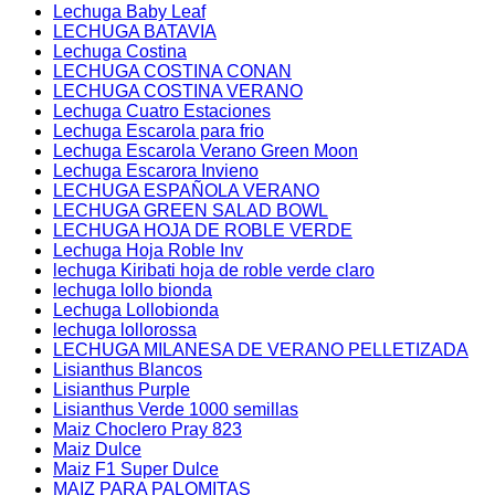
Lechuga Baby Leaf
LECHUGA BATAVIA
Lechuga Costina
LECHUGA COSTINA CONAN
LECHUGA COSTINA VERANO
Lechuga Cuatro Estaciones
Lechuga Escarola para frio
Lechuga Escarola Verano Green Moon
Lechuga Escarora Invieno
LECHUGA ESPAÑOLA VERANO
LECHUGA GREEN SALAD BOWL
LECHUGA HOJA DE ROBLE VERDE
Lechuga Hoja Roble Inv
lechuga Kiribati hoja de roble verde claro
lechuga lollo bionda
Lechuga Lollobionda
lechuga lollorossa
LECHUGA MILANESA DE VERANO PELLETIZADA
Lisianthus Blancos
Lisianthus Purple
Lisianthus Verde 1000 semillas
Maiz Choclero Pray 823
Maiz Dulce
Maiz F1 Super Dulce
MAIZ PARA PALOMITAS