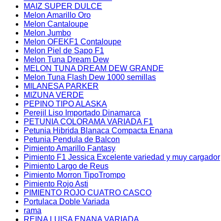
MAIZ SUPER DULCE
Melon Amarillo Oro
Melon Cantaloupe
Melon Jumbo
Melon OFEKF1 Contaloupe
Melon Piel de Sapo F1
Melon Tuna Dream Dew
MELON TUNA DREAM DEW GRANDE
Melon Tuna Flash Dew 1000 semillas
MILANESA PARKER
MIZUNA VERDE
PEPINO TIPO ALASKA
Perejil Liso Importado Dinamarca
PETUNIA COLORAMA VARIADA F1
Petunia Hibrida Blanaca Compacta Enana
Petunia Pendula de Balcon
Pimiento Amarillo Fantasy
Pimiento F1 Jessica Excelente variedad y muy cargador
Pimiento Largo de Reus
Pimiento Morron TipoTrompo
Pimiento Rojo Asti
PIMIENTO ROJO CUATRO CASCO
Portulaca Doble Variada
rama
REINA LUISA ENANA VARIADA