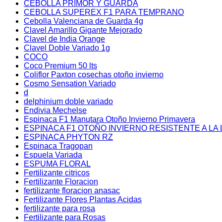
CEBOLLA PRIMOR Y GUARDA
CEBOLLA SUPEREX F1 PARA TEMPRANO
Cebolla Valenciana de Guarda 4g
Clavel Amarillo Gigante Mejorado
Clavel de India Orange
Clavel Doble Variado 1g
COCO
Coco Premium 50 lts
Coliflor Paxton cosechas otoño invierno
Cosmo Sensation Variado
d
delphinium doble variado
Endivia Mechelse
Espinaca F1 Manutara Otoño Invierno Primavera
ESPINACA F1 OTOÑO INVIERNO RESISTENTE A LA 
ESPINACA PHYTON RZ
Espinaca Tragopan
Espuela Variada
ESPUMA FLORAL
Fertilizante citricos
Fertilizante Floracion
fertilizante floracion anasac
Fertilizante Flores Plantas Acidas
fertilizante para rosa
Fertilizante para Rosas