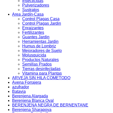
Insecticidas
Pulverizadores
Sustratos
Area Jardín-Casa
Control Plagas Casa
Control Plagas Jardin
Enraizantes
Fertilizantes
Guantes Jardin
Herramientas Jardin
Humus de Lombriz
Mejoradores de Suelo
Molusquicida
Productos Naturales
Semillas Prados
Tierras desinfectadas
Vitamina para Plantas
ARVEJA SIN HILA COMETODO
Avena Forrajera
azufrador
Batavia
Berenjena Alargada
Berenjena Blanca Oval
BERENJENA NEGRA DE BERNENTANE
Berenjena Sharapova