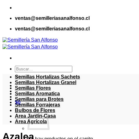
Saltar
al
ventas@semilleriasanalfonso.cl
contenido
ventas@semilleriasanalfonso.cl
Buscar
por:
Semillas Hortalizas Sachets
Semillas Hortalizas Granel
Semillas Flores
Semillas Aromatica
Semillas para Brotes
$
0
Semillas Forrajeras
Bulbos de Flores
Area Jardín-Casa
Area Agrícola
Azalea
No hay productos en el carrito.