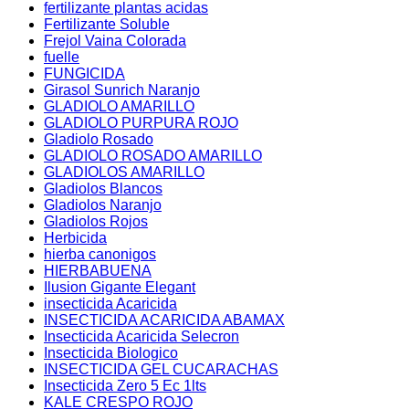
fertilizante plantas acidas
Fertilizante Soluble
Frejol Vaina Colorada
fuelle
FUNGICIDA
Girasol Sunrich Naranjo
GLADIOLO AMARILLO
GLADIOLO PURPURA ROJO
Gladiolo Rosado
GLADIOLO ROSADO AMARILLO
GLADIOLOS AMARILLO
Gladiolos Blancos
Gladiolos Naranjo
Gladiolos Rojos
Herbicida
hierba canonigos
HIERBABUENA
Ilusion Gigante Elegant
insecticida Acaricida
INSECTICIDA ACARICIDA ABAMAX
Insecticida Acaricida Selecron
Insecticida Biologico
INSECTICIDA GEL CUCARACHAS
Insecticida Zero 5 Ec 1lts
KALE CRESPO ROJO