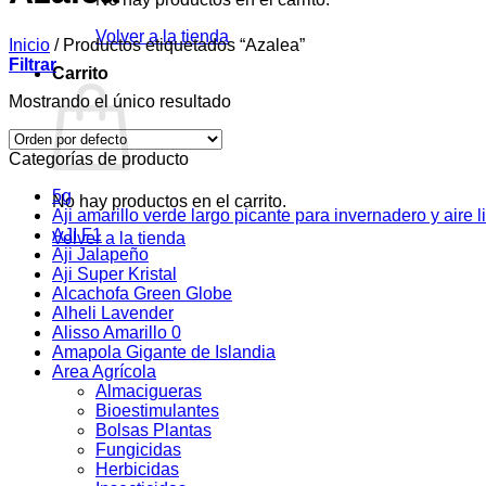
Volver a la tienda
Inicio
/
Productos etiquetados “Azalea”
Filtrar
Carrito
Mostrando el único resultado
Categorías de producto
5g
No hay productos en el carrito.
Aji amarillo verde largo picante para invernadero y aire l
AJI F1
Volver a la tienda
Aji Jalapeño
Aji Super Kristal
Alcachofa Green Globe
Alheli Lavender
Alisso Amarillo 0
Amapola Gigante de Islandia
Area Agrícola
Almacigueras
Bioestimulantes
Bolsas Plantas
Fungicidas
Herbicidas