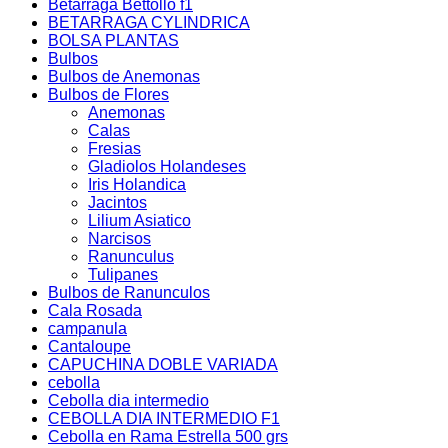
Betarraga Bettollo f1
BETARRAGA CYLINDRICA
BOLSA PLANTAS
Bulbos
Bulbos de Anemonas
Bulbos de Flores
Anemonas
Calas
Fresias
Gladiolos Holandeses
Iris Holandica
Jacintos
Lilium Asiatico
Narcisos
Ranunculus
Tulipanes
Bulbos de Ranunculos
Cala Rosada
campanula
Cantaloupe
CAPUCHINA DOBLE VARIADA
cebolla
Cebolla dia intermedio
CEBOLLA DIA INTERMEDIO F1
Cebolla en Rama Estrella 500 grs