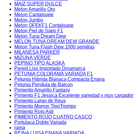
MAIZ SUPER DULCE
Melon Amarillo Oro
Melon Cantaloupe
Melon Jumbo
Melon OFEKF1 Contaloupe
Melon Piel de Sapo F1
Melon Tuna Dream Dew
MELON TUNA DREAM DEW GRANDE
Melon Tuna Flash Dew 1000 semillas
MILANESA PARKER
MIZUNA VERDE
PEPINO TIPO ALASKA
Perejil Liso Importado Dinamarca
PETUNIA COLORAMA VARIADA F1
Petunia Hibrida Blanaca Compacta Enana
Petunia Pendula de Balcon
Pimiento Amarillo Fantasy
Pimiento F1 Jessica Excelente variedad y muy cargador
Pimiento Largo de Reus
Pimiento Morron TipoTrompo
Pimiento Rojo Asti
PIMIENTO ROJO CUATRO CASCO
Portulaca Doble Variada
rama
REINA LUISA ENANA VARIADA