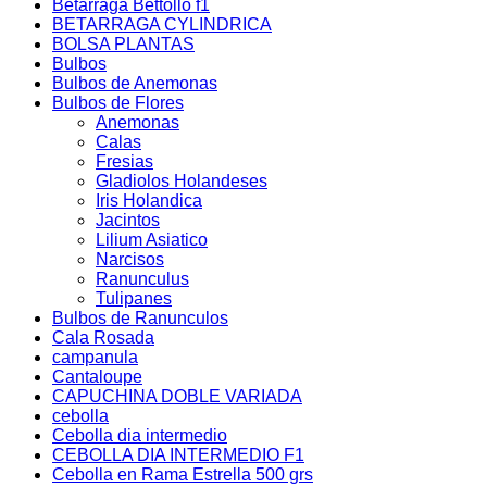
Betarraga Bettollo f1
BETARRAGA CYLINDRICA
BOLSA PLANTAS
Bulbos
Bulbos de Anemonas
Bulbos de Flores
Anemonas
Calas
Fresias
Gladiolos Holandeses
Iris Holandica
Jacintos
Lilium Asiatico
Narcisos
Ranunculus
Tulipanes
Bulbos de Ranunculos
Cala Rosada
campanula
Cantaloupe
CAPUCHINA DOBLE VARIADA
cebolla
Cebolla dia intermedio
CEBOLLA DIA INTERMEDIO F1
Cebolla en Rama Estrella 500 grs