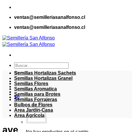
Saltar
al
ventas@semilleriasanalfonso.cl
contenido
ventas@semilleriasanalfonso.cl
Buscar
por:
Semillas Hortalizas Sachets
Semillas Hortalizas Granel
Semillas Flores
Semillas Aromatica
Semillas para Brotes
$
0
Semillas Forrajeras
Bulbos de Flores
Area Jardín-Casa
Area Agrícola
ave
No hay productos en el carrito.