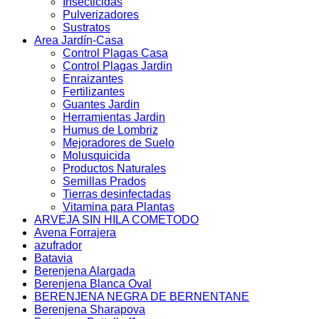
Insecticidas
Pulverizadores
Sustratos
Area Jardín-Casa
Control Plagas Casa
Control Plagas Jardin
Enraizantes
Fertilizantes
Guantes Jardin
Herramientas Jardin
Humus de Lombriz
Mejoradores de Suelo
Molusquicida
Productos Naturales
Semillas Prados
Tierras desinfectadas
Vitamina para Plantas
ARVEJA SIN HILA COMETODO
Avena Forrajera
azufrador
Batavia
Berenjena Alargada
Berenjena Blanca Oval
BERENJENA NEGRA DE BERNENTANE
Berenjena Sharapova