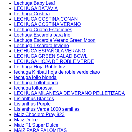
Lechuga Baby Leaf
LECHUGA BATAVIA
Lechuga Costina
LECHUGA COSTINA CONAN
LECHUGA COSTINA VERANO
Lechuga Cuatro Estaciones
Lechuga Escarola para frio
Lechuga Escarola Verano Green Moon
Lechuga Escarora Invieno
LECHUGA ESPAÑOLA VERANO
LECHUGA GREEN SALAD BOWL
LECHUGA HOJA DE ROBLE VERDE
Lechuga Hoja Roble Inv
lechuga Kiribati hoja de roble verde claro
lechuga lollo bionda
Lechuga Lollobionda
lechuga lollorossa
LECHUGA MILANESA DE VERANO PELLETIZADA
Lisianthus Blancos
Lisianthus Purple
Lisianthus Verde 1000 semillas
Maiz Choclero Pray 823
Maiz Dulce
Maiz F1 Super Dulce
MAIZ PARA PALOMITAS