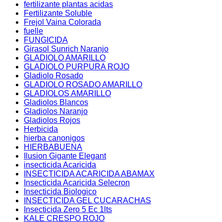
fertilizante plantas acidas
Fertilizante Soluble
Frejol Vaina Colorada
fuelle
FUNGICIDA
Girasol Sunrich Naranjo
GLADIOLO AMARILLO
GLADIOLO PURPURA ROJO
Gladiolo Rosado
GLADIOLO ROSADO AMARILLO
GLADIOLOS AMARILLO
Gladiolos Blancos
Gladiolos Naranjo
Gladiolos Rojos
Herbicida
hierba canonigos
HIERBABUENA
Ilusion Gigante Elegant
insecticida Acaricida
INSECTICIDA ACARICIDA ABAMAX
Insecticida Acaricida Selecron
Insecticida Biologico
INSECTICIDA GEL CUCARACHAS
Insecticida Zero 5 Ec 1lts
KALE CRESPO ROJO