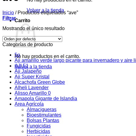
Volver a la tienda
Inicio
/
Productos etiquetados “ave”
Filtrar
Carrito
Mostrando el único resultado
Categorías de producto
5g
No hay productos en el carrito.
Aji amarillo verde largo picante para invernadero y aire l
AJI F1
Volver a la tienda
Aji Jalapeño
Aji Super Kristal
Alcachofa Green Globe
Alheli Lavender
Alisso Amarillo 0
Amapola Gigante de Islandia
Area Agrícola
Almacigueras
Bioestimulantes
Bolsas Plantas
Fungicidas
Herbicidas