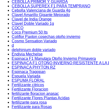
CEBOLLA PRIMOR Y GUARDA
CEBOLLA SUPEREX F1 PARA TEMPRANO
Cebolla Valenciana de Guarda 4g
Clavel Amarillo Gigante Mejorado
Clavel de India Orange
Clavel Doble Variado 1g
COCO
Coco Premium 50 lts
Coliflor Paxton cosechas otoño invierno
Cosmo Sensation Variado
d
delphinium doble variado
Endivia Mechelse
Espinaca F1 Manutara Otoño Invierno Primavera
ESPINACA F1 OTOÑO INVIERNO RESISTENTE A LA 
ESPINACA PHYTON RZ
Espinaca Tragopan
Espuela Variada
ESPUMA FLORAL
Fertilizante citricos
Fertilizante Floracion
fertilizante floracion anasac
Fertilizante Flores Plantas Acidas
fertilizante para rosa
Fertilizante para Rosas