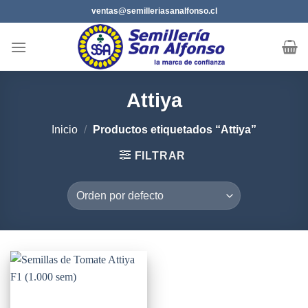
Saltar
ventas@semilleriasanalfonso.cl
al
contenido
Attiya
Inicio
/
Productos etiquetados “Attiya”
FILTRAR