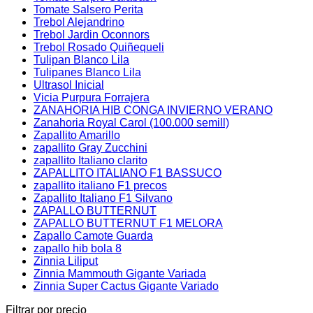
Tomate Salsero Perita
Trebol Alejandrino
Trebol Jardin Oconnors
Trebol Rosado Quiñequeli
Tulipan Blanco Lila
Tulipanes Blanco Lila
Ultrasol Inicial
Vicia Purpura Forrajera
ZANAHORIA HIB CONGA INVIERNO VERANO
Zanahoria Royal Carol (100.000 semill)
Zapallito Amarillo
zapallito Gray Zucchini
zapallito Italiano clarito
ZAPALLITO ITALIANO F1 BASSUCO
zapallito italiano F1 precos
Zapallito Italiano F1 Silvano
ZAPALLO BUTTERNUT
ZAPALLO BUTTERNUT F1 MELORA
Zapallo Camote Guarda
zapallo hib bola 8
Zinnia Liliput
Zinnia Mammouth Gigante Variada
Zinnia Super Cactus Gigante Variado
Filtrar por precio