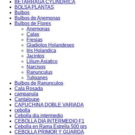
BETARRAGA CYLINDRICA
BOLSA PLANTAS
Bulbos
Bulbos de Anemonas
Bulbos de Flores
Anemonas
Calas
Fresias
Gladiolos Holandeses
Iris Holandica
Jacintos
Lilium Asiatico
Narcisos
Ranunculus
Tulipanes
Bulbos de Ranunculos
Cala Rosada
campanula
Cantaloupe
CAPUCHINA DOBLE VARIADA
cebolla
Cebolla dia intermedio
CEBOLLA DIA INTERMEDIO F1
Cebolla en Rama Estrella 500 grs
CEBOLLA PRIMOR Y GUARDA