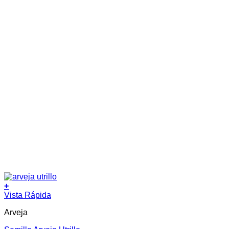
+
Este
Vista Rápida
producto
Arveja
tiene
múltiples