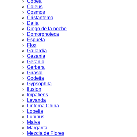
Cobea
Coleus
Cosmos
Cristantemo
Dalia
Diego de la noche
Domorphoteca
Espuela
Flox
Gallardia
Gazania
Geranio
Gerbera
Girasol
Godetia
Gypsophila
Ilusion
Impatiens
Lavanda
Linterna China
Lobelia
Lupinus
Malva
Margarita
Mezcla de Flores