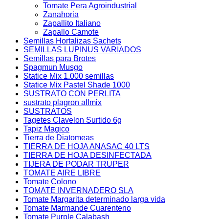
Tomate Pera Agroindustrial
Zanahoria
Zapallito Italiano
Zapallo Camote
Semillas Hortalizas Sachets
SEMILLAS LUPINUS VARIADOS
Semillas para Brotes
Spagmun Musgo
Statice Mix 1.000 semillas
Statice Mix Pastel Shade 1000
SUSTRATO CON PERLITA
sustrato plagron allmix
SUSTRATOS
Tagetes Clavelon Surtido 6g
Tapiz Magico
Tierra de Diatomeas
TIERRA DE HOJA ANASAC 40 LTS
TIERRA DE HOJA DESINFECTADA
TIJERA DE PODAR TRUPER
TOMATE AIRE LIBRE
Tomate Colono
TOMATE INVERNADERO SLA
Tomate Margarita determinado larga vida
Tomate Marmande Cuarenteno
Tomate Purple Calabash