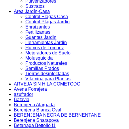
Pulverizadores
Sustratos
Area Jardín-Casa
Control Plagas Casa
Control Plagas Jardin
Enraizantes
Fertilizantes
Guantes Jardin
Herramientas Jardin
Humus de Lombriz
Mejoradores de Suelo
Molusquicida
Productos Naturales
Semillas Prados
Tierras desinfectadas
Vitamina para Plantas
ARVEJA SIN HILA COMETODO
Avena Forrajera
azufrador
Batavia
Berenjena Alargada
Berenjena Blanca Oval
BERENJENA NEGRA DE BERNENTANE
Berenjena Sharapova
Betarraga Bettollo f1