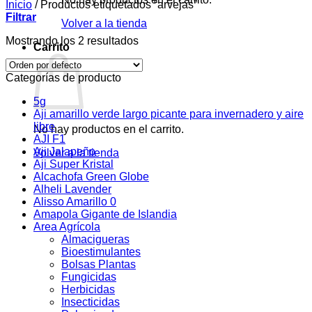
Inicio
/
Productos etiquetados “arvejas”
Filtrar
Volver a la tienda
Mostrando los 2 resultados
Carrito
Categorías de producto
5g
Aji amarillo verde largo picante para invernadero y aire
libre
No hay productos en el carrito.
AJI F1
Aji Jalapeño
Volver a la tienda
Aji Super Kristal
Alcachofa Green Globe
Alheli Lavender
Alisso Amarillo 0
Amapola Gigante de Islandia
Area Agrícola
Almacigueras
Bioestimulantes
Bolsas Plantas
Fungicidas
Herbicidas
Insecticidas