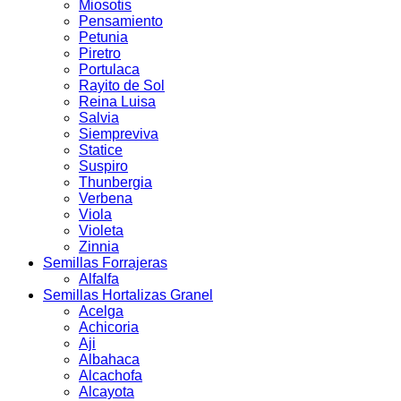
Miosotis
Pensamiento
Petunia
Piretro
Portulaca
Rayito de Sol
Reina Luisa
Salvia
Siempreviva
Statice
Suspiro
Thunbergia
Verbena
Viola
Violeta
Zinnia
Semillas Forrajeras
Alfalfa
Semillas Hortalizas Granel
Acelga
Achicoria
Aji
Albahaca
Alcachofa
Alcayota