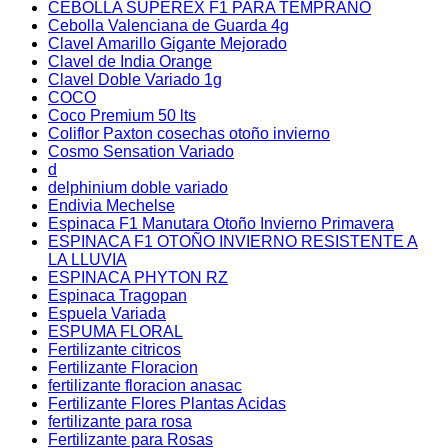
CEBOLLA SUPEREX F1 PARA TEMPRANO
Cebolla Valenciana de Guarda 4g
Clavel Amarillo Gigante Mejorado
Clavel de India Orange
Clavel Doble Variado 1g
COCO
Coco Premium 50 lts
Coliflor Paxton cosechas otoño invierno
Cosmo Sensation Variado
d
delphinium doble variado
Endivia Mechelse
Espinaca F1 Manutara Otoño Invierno Primavera
ESPINACA F1 OTOÑO INVIERNO RESISTENTE A
LA LLUVIA
ESPINACA PHYTON RZ
Espinaca Tragopan
Espuela Variada
ESPUMA FLORAL
Fertilizante citricos
Fertilizante Floracion
fertilizante floracion anasac
Fertilizante Flores Plantas Acidas
fertilizante para rosa
Fertilizante para Rosas