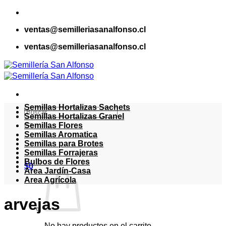
Saltar
al
ventas@semilleriasanalfonso.cl
contenido
ventas@semilleriasanalfonso.cl
Semillas Hortalizas Sachets
Buscar
Semillas Hortalizas Granel
por:
Semillas Flores
Semillas Aromatica
Semillas para Brotes
Semillas Forrajeras
Bulbos de Flores
$
0
Area Jardín-Casa
Area Agrícola
arvejas
No hay productos en el carrito.