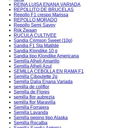
REINA LUISA ENANA VARIADA
REPOLLITO DE BRUCELAS
Repollo F1 crespo Marissa
REPOLLO MORADO
Repollo Semi Savoy
Rijk Zwaan
RUCULA CULTIVEE
Sandia Crimson Sweet (10g)
Sandia F1 Sta Matilde
Sandia Klondike 10 g
Sandia tipo Klondike Americana
Semilla Alheli Amarillo
Semilla Alheli Azul
SEMILLA CEBOLLA EN RAMA F1
Semilla Ciboulette 2g
Semilla Dalia Enana Variada
semilla de coliflor
Semilla de Flores
semilla flor aubrezia
semilla flor Maravilla
Semilla Forrajera
Semilla Lavanda
Semilla pepino tipo Alaska
Semilla Rocalba
Semilla Sandia Antonia