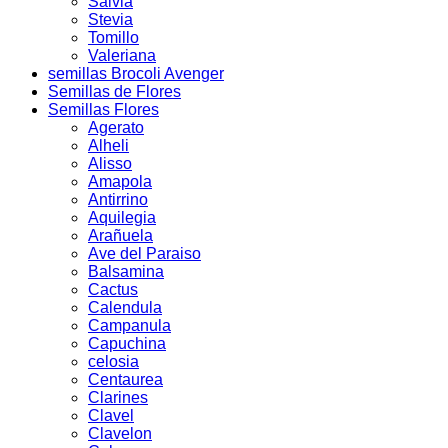
Salvia
Stevia
Tomillo
Valeriana
semillas Brocoli Avenger
Semillas de Flores
Semillas Flores
Agerato
Alheli
Alisso
Amapola
Antirrino
Aquilegia
Arañuela
Ave del Paraiso
Balsamina
Cactus
Calendula
Campanula
Capuchina
celosia
Centaurea
Clarines
Clavel
Clavelon