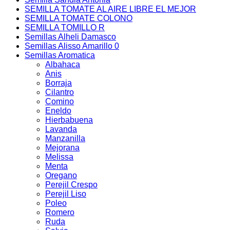
SEMILLA TOMATE AL AIRE LIBRE EL MEJOR
SEMILLA TOMATE COLONO
SEMILLA TOMILLO R
Semillas Alheli Damasco
Semillas Alisso Amarillo 0
Semillas Aromatica
Albahaca
Anis
Borraja
Cilantro
Comino
Eneldo
Hierbabuena
Lavanda
Manzanilla
Mejorana
Melissa
Menta
Oregano
Perejil Crespo
Perejil Liso
Poleo
Romero
Ruda