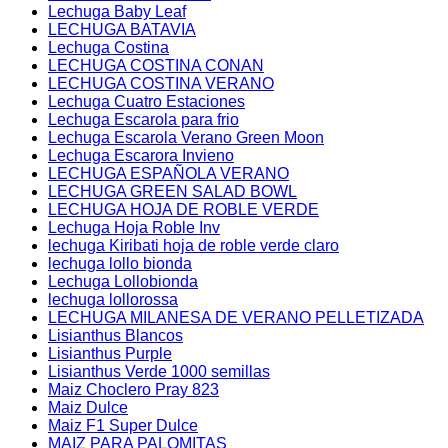
Lechuga Baby Leaf
LECHUGA BATAVIA
Lechuga Costina
LECHUGA COSTINA CONAN
LECHUGA COSTINA VERANO
Lechuga Cuatro Estaciones
Lechuga Escarola para frio
Lechuga Escarola Verano Green Moon
Lechuga Escarora Invieno
LECHUGA ESPAÑOLA VERANO
LECHUGA GREEN SALAD BOWL
LECHUGA HOJA DE ROBLE VERDE
Lechuga Hoja Roble Inv
lechuga Kiribati hoja de roble verde claro
lechuga lollo bionda
Lechuga Lollobionda
lechuga lollorossa
LECHUGA MILANESA DE VERANO PELLETIZADA
Lisianthus Blancos
Lisianthus Purple
Lisianthus Verde 1000 semillas
Maiz Choclero Pray 823
Maiz Dulce
Maiz F1 Super Dulce
MAIZ PARA PALOMITAS