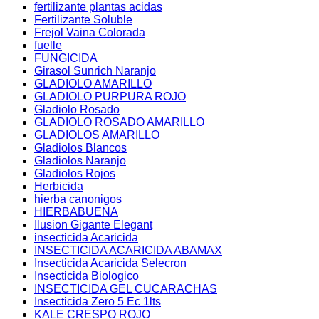
fertilizante plantas acidas
Fertilizante Soluble
Frejol Vaina Colorada
fuelle
FUNGICIDA
Girasol Sunrich Naranjo
GLADIOLO AMARILLO
GLADIOLO PURPURA ROJO
Gladiolo Rosado
GLADIOLO ROSADO AMARILLO
GLADIOLOS AMARILLO
Gladiolos Blancos
Gladiolos Naranjo
Gladiolos Rojos
Herbicida
hierba canonigos
HIERBABUENA
Ilusion Gigante Elegant
insecticida Acaricida
INSECTICIDA ACARICIDA ABAMAX
Insecticida Acaricida Selecron
Insecticida Biologico
INSECTICIDA GEL CUCARACHAS
Insecticida Zero 5 Ec 1lts
KALE CRESPO ROJO