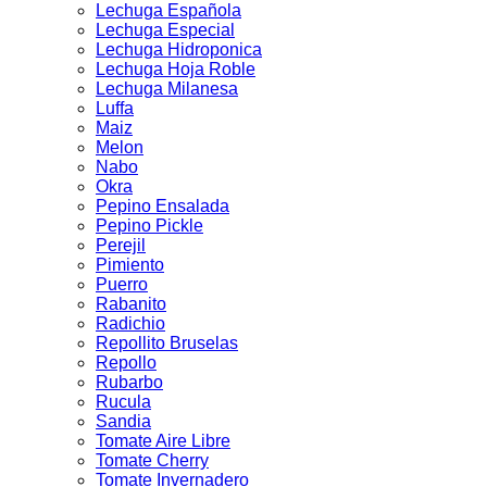
Lechuga Española
Lechuga Especial
Lechuga Hidroponica
Lechuga Hoja Roble
Lechuga Milanesa
Luffa
Maiz
Melon
Nabo
Okra
Pepino Ensalada
Pepino Pickle
Perejil
Pimiento
Puerro
Rabanito
Radichio
Repollito Bruselas
Repollo
Rubarbo
Rucula
Sandia
Tomate Aire Libre
Tomate Cherry
Tomate Invernadero