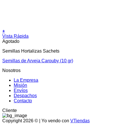
+
Vista Rápida
Agotado
Semillas Hortalizas Sachets
Semillas de Arveja Carouby (10 gr)
Nosotros
La Empresa
Misión
Envíos
Despachos
Contacto
Cliente
Copyright 2026 © | Yo vendo con
VTiendas