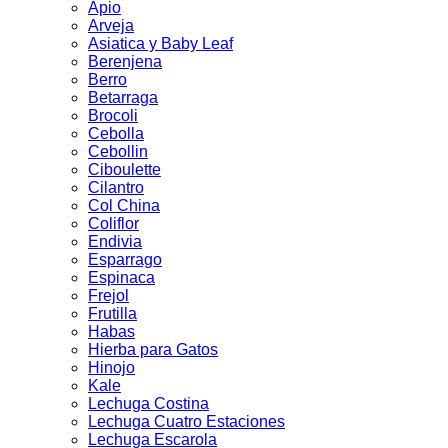
Apio
Arveja
Asiatica y Baby Leaf
Berenjena
Berro
Betarraga
Brocoli
Cebolla
Cebollin
Ciboulette
Cilantro
Col China
Coliflor
Endivia
Esparrago
Espinaca
Frejol
Frutilla
Habas
Hierba para Gatos
Hinojo
Kale
Lechuga Costina
Lechuga Cuatro Estaciones
Lechuga Escarola