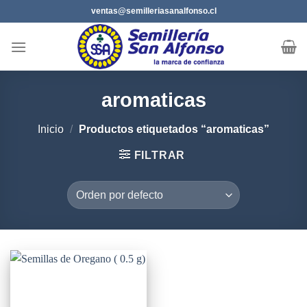
Saltar
ventas@semilleriasanalfonso.cl
al
contenido
aromaticas
Inicio
/
Productos etiquetados “aromaticas”
FILTRAR