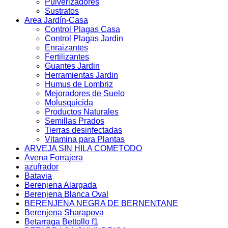
Pulverizadores
Sustratos
Area Jardín-Casa
Control Plagas Casa
Control Plagas Jardin
Enraizantes
Fertilizantes
Guantes Jardin
Herramientas Jardin
Humus de Lombriz
Mejoradores de Suelo
Molusquicida
Productos Naturales
Semillas Prados
Tierras desinfectadas
Vitamina para Plantas
ARVEJA SIN HILA COMETODO
Avena Forrajera
azufrador
Batavia
Berenjena Alargada
Berenjena Blanca Oval
BERENJENA NEGRA DE BERNENTANE
Berenjena Sharapova
Betarraga Bettollo f1