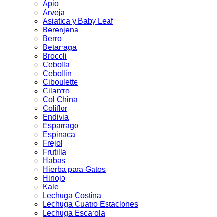
Apio
Arveja
Asiatica y Baby Leaf
Berenjena
Berro
Betarraga
Brocoli
Cebolla
Cebollin
Ciboulette
Cilantro
Col China
Coliflor
Endivia
Esparrago
Espinaca
Frejol
Frutilla
Habas
Hierba para Gatos
Hinojo
Kale
Lechuga Costina
Lechuga Cuatro Estaciones
Lechuga Escarola