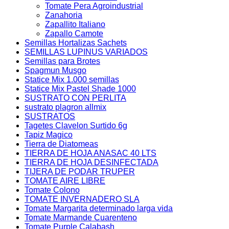
Tomate Pera Agroindustrial
Zanahoria
Zapallito Italiano
Zapallo Camote
Semillas Hortalizas Sachets
SEMILLAS LUPINUS VARIADOS
Semillas para Brotes
Spagmun Musgo
Statice Mix 1.000 semillas
Statice Mix Pastel Shade 1000
SUSTRATO CON PERLITA
sustrato plagron allmix
SUSTRATOS
Tagetes Clavelon Surtido 6g
Tapiz Magico
Tierra de Diatomeas
TIERRA DE HOJA ANASAC 40 LTS
TIERRA DE HOJA DESINFECTADA
TIJERA DE PODAR TRUPER
TOMATE AIRE LIBRE
Tomate Colono
TOMATE INVERNADERO SLA
Tomate Margarita determinado larga vida
Tomate Marmande Cuarenteno
Tomate Purple Calabash