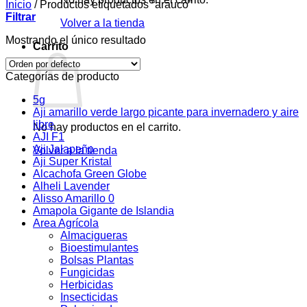
Inicio
/
Productos etiquetados “arauco”
Filtrar
Volver a la tienda
Mostrando el único resultado
Carrito
Categorías de producto
5g
Aji amarillo verde largo picante para invernadero y aire
libre
No hay productos en el carrito.
AJI F1
Aji Jalapeño
Volver a la tienda
Aji Super Kristal
Alcachofa Green Globe
Alheli Lavender
Alisso Amarillo 0
Amapola Gigante de Islandia
Area Agrícola
Almacigueras
Bioestimulantes
Bolsas Plantas
Fungicidas
Herbicidas
Insecticidas