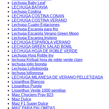
Lechuga Baby Leaf
LECHUGA BATAVIA
Lechuga Costina
LECHUGA COSTINA CONAN
LECHUGA COSTINA VERANO
Lechuga Cuatro Estaciones
Lechuga Escarola para frio
Lechuga Escarola Verano Green Moon
Lechuga Escarora Invieno
LECHUGA ESPAÑOLA VERANO
LECHUGA GREEN SALAD BOWL
LECHUGA HOJA DE ROBLE VERDE
Lechuga Hoja Roble Inv
lechuga Kiribati hoja de roble verde claro
lechuga lollo bionda
Lechuga Lollobionda
lechuga lollorossa
LECHUGA MILANESA DE VERANO PELLETIZADA
Lisianthus Blancos
Lisianthus Purple
Lisianthus Verde 1000 semillas
Maiz Choclero Pray 823
Maiz Dulce
Maiz F1 Super Dulce
MAIZ PARA PALOMITAS