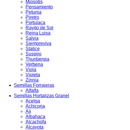
Miosotis
Pensamiento
Petunia
Piretro
Portulaca
Rayito de Sol
Reina Luisa
Salvia
Siempreviva
Statice
Suspiro
Thunbergia
Verbena
Viola
Violeta
Zinnia
Semillas Forrajeras
Alfalfa
Semillas Hortalizas Granel
Acelga
Achicoria
Aji
Albahaca
Alcachofa
Alcayota