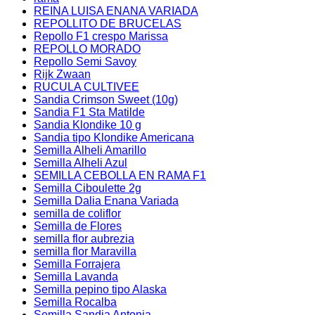
REINA LUISA ENANA VARIADA
REPOLLITO DE BRUCELAS
Repollo F1 crespo Marissa
REPOLLO MORADO
Repollo Semi Savoy
Rijk Zwaan
RUCULA CULTIVEE
Sandia Crimson Sweet (10g)
Sandia F1 Sta Matilde
Sandia Klondike 10 g
Sandia tipo Klondike Americana
Semilla Alheli Amarillo
Semilla Alheli Azul
SEMILLA CEBOLLA EN RAMA F1
Semilla Ciboulette 2g
Semilla Dalia Enana Variada
semilla de coliflor
Semilla de Flores
semilla flor aubrezia
semilla flor Maravilla
Semilla Forrajera
Semilla Lavanda
Semilla pepino tipo Alaska
Semilla Rocalba
Semilla Sandia Antonia