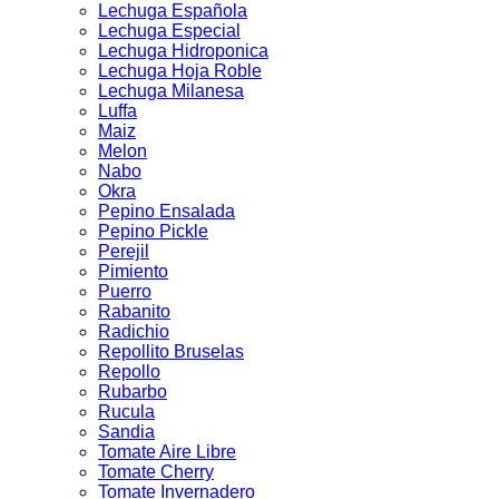
Lechuga Española
Lechuga Especial
Lechuga Hidroponica
Lechuga Hoja Roble
Lechuga Milanesa
Luffa
Maiz
Melon
Nabo
Okra
Pepino Ensalada
Pepino Pickle
Perejil
Pimiento
Puerro
Rabanito
Radichio
Repollito Bruselas
Repollo
Rubarbo
Rucula
Sandia
Tomate Aire Libre
Tomate Cherry
Tomate Invernadero