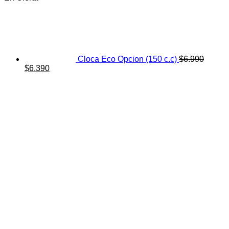
Cloca Eco Opcion (150 c.c)
$
6.990
El
El
$
6.390
precio
precio
original
actual
era:
es:
$6.990.
$6.390.