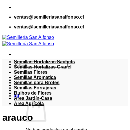
Saltar
al
ventas@semilleriasanalfonso.cl
contenido
ventas@semilleriasanalfonso.cl
Semillas Hortalizas Sachets
Buscar
Semillas Hortalizas Granel
por:
Semillas Flores
Semillas Aromatica
Semillas para Brotes
Semillas Forrajeras
Bulbos de Flores
$
0
Area Jardín-Casa
Area Agrícola
arauco
No hay productos en el carrito.