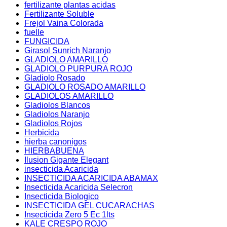
fertilizante plantas acidas
Fertilizante Soluble
Frejol Vaina Colorada
fuelle
FUNGICIDA
Girasol Sunrich Naranjo
GLADIOLO AMARILLO
GLADIOLO PURPURA ROJO
Gladiolo Rosado
GLADIOLO ROSADO AMARILLO
GLADIOLOS AMARILLO
Gladiolos Blancos
Gladiolos Naranjo
Gladiolos Rojos
Herbicida
hierba canonigos
HIERBABUENA
Ilusion Gigante Elegant
insecticida Acaricida
INSECTICIDA ACARICIDA ABAMAX
Insecticida Acaricida Selecron
Insecticida Biologico
INSECTICIDA GEL CUCARACHAS
Insecticida Zero 5 Ec 1lts
KALE CRESPO ROJO