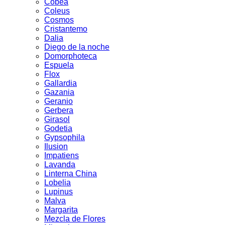
Cobea
Coleus
Cosmos
Cristantemo
Dalia
Diego de la noche
Domorphoteca
Espuela
Flox
Gallardia
Gazania
Geranio
Gerbera
Girasol
Godetia
Gypsophila
Ilusion
Impatiens
Lavanda
Linterna China
Lobelia
Lupinus
Malva
Margarita
Mezcla de Flores