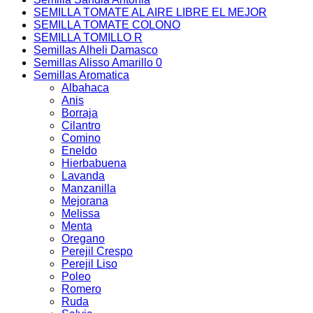
SEMILLA TOMATE AL AIRE LIBRE EL MEJOR
SEMILLA TOMATE COLONO
SEMILLA TOMILLO R
Semillas Alheli Damasco
Semillas Alisso Amarillo 0
Semillas Aromatica
Albahaca
Anis
Borraja
Cilantro
Comino
Eneldo
Hierbabuena
Lavanda
Manzanilla
Mejorana
Melissa
Menta
Oregano
Perejil Crespo
Perejil Liso
Poleo
Romero
Ruda