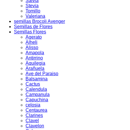
Salvia
Stevia
Tomillo
Valeriana
semillas Brocoli Avenger
Semillas de Flores
Semillas Flores
Agerato
Alheli
Alisso
Amapola
Antirrino
Aquilegia
Arañuela
Ave del Paraiso
Balsamina
Cactus
Calendula
Campanula
Capuchina
celosia
Centaurea
Clarines
Clavel
Clavelon