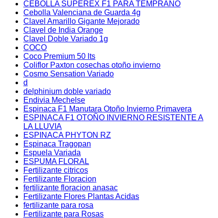
CEBOLLA SUPEREX F1 PARA TEMPRANO
Cebolla Valenciana de Guarda 4g
Clavel Amarillo Gigante Mejorado
Clavel de India Orange
Clavel Doble Variado 1g
COCO
Coco Premium 50 lts
Coliflor Paxton cosechas otoño invierno
Cosmo Sensation Variado
d
delphinium doble variado
Endivia Mechelse
Espinaca F1 Manutara Otoño Invierno Primavera
ESPINACA F1 OTOÑO INVIERNO RESISTENTE A
LA LLUVIA
ESPINACA PHYTON RZ
Espinaca Tragopan
Espuela Variada
ESPUMA FLORAL
Fertilizante citricos
Fertilizante Floracion
fertilizante floracion anasac
Fertilizante Flores Plantas Acidas
fertilizante para rosa
Fertilizante para Rosas