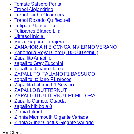
Tomate Salsero Perita
Trebol Alejandrino
Trebol Jardin Oconnors
Trebol Rosado Quiñequeli
Tulipan Blanco Lila
Tulipanes Blanco Lila
Ultrasol Inicial
Vicia Purpura Forrajera
ZANAHORIA HIB CONGA INVIERNO VERANO
Zanahoria Royal Carol (100.000 semill)
Zapallito Amarillo
zapallito Gray Zucchini
zapallito Italiano clarito
ZAPALLITO ITALIANO F1 BASSUCO
zapallito italiano F1 precos
Zapallito Italiano F1 Silvano
ZAPALLO BUTTERNUT
ZAPALLO BUTTERNUT F1 MELORA
Zapallo Camote Guarda
zapallo hib bola 8
Zinnia Liliput
Zinnia Mammouth Gigante Variada
Zinnia Super Cactus Gigante Variado
En Oferta