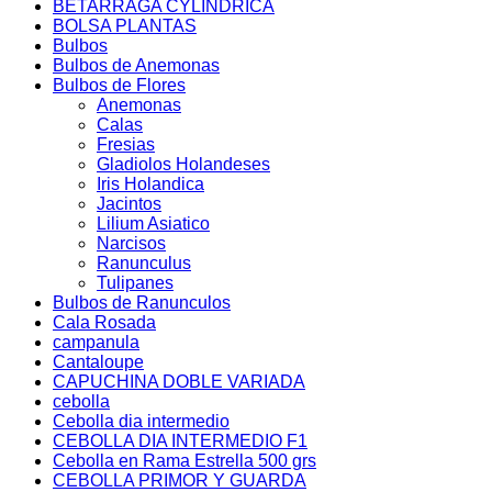
BETARRAGA CYLINDRICA
BOLSA PLANTAS
Bulbos
Bulbos de Anemonas
Bulbos de Flores
Anemonas
Calas
Fresias
Gladiolos Holandeses
Iris Holandica
Jacintos
Lilium Asiatico
Narcisos
Ranunculus
Tulipanes
Bulbos de Ranunculos
Cala Rosada
campanula
Cantaloupe
CAPUCHINA DOBLE VARIADA
cebolla
Cebolla dia intermedio
CEBOLLA DIA INTERMEDIO F1
Cebolla en Rama Estrella 500 grs
CEBOLLA PRIMOR Y GUARDA