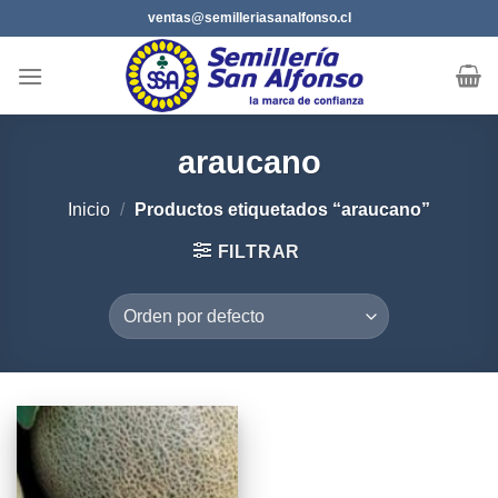
Saltar
ventas@semilleriasanalfonso.cl
al
contenido
araucano
Inicio
/
Productos etiquetados “araucano”
FILTRAR