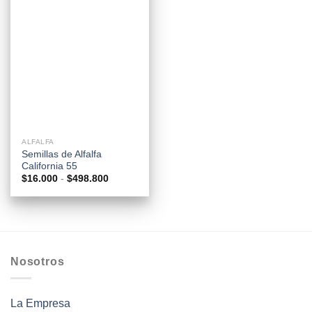
ALFALFA
Semillas de Alfalfa
California 55
Rango
$
16.000
-
$
498.800
de
precios:
desde
$16.000
hasta
$498.800
Nosotros
La Empresa