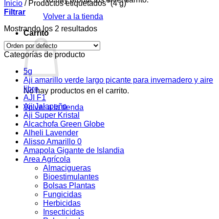
Inicio
/
Productos etiquetados “(4 g)”
Filtrar
Volver a la tienda
Mostrando los 2 resultados
Carrito
Categorías de producto
5g
Aji amarillo verde largo picante para invernadero y aire
libre
No hay productos en el carrito.
AJI F1
Aji Jalapeño
Volver a la tienda
Aji Super Kristal
Alcachofa Green Globe
Alheli Lavender
Alisso Amarillo 0
Amapola Gigante de Islandia
Area Agrícola
Almacigueras
Bioestimulantes
Bolsas Plantas
Fungicidas
Herbicidas
Insecticidas