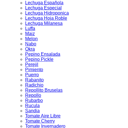
Lechuga Española
Lechuga Especial
Lechuga Hidroponica
Lechuga Hoja Roble
Lechuga Milanesa
Luffa
Maiz
Melon
Nabo
Okra
Pepino Ensalada
Pepino Pickle
Perejil
Pimiento
Puerro
Rabanito
Radichio
Repollito Bruselas
Repollo
Rubarbo
Rucula
Sandia
Tomate Aire Libre
Tomate Cherry
Tomate Invernadero