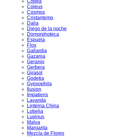
Cobea
Coleus
Cosmos
Cristantemo
Dalia
Diego de la noche
Domorphoteca
Espuela
Flox
Gallardia
Gazania
Geranio
Gerbera
Girasol
Godetia
Gypsophila
Ilusion
Impatiens
Lavanda
Linterna China
Lobelia
Lupinus
Malva
Margarita
Mezcla de Flores