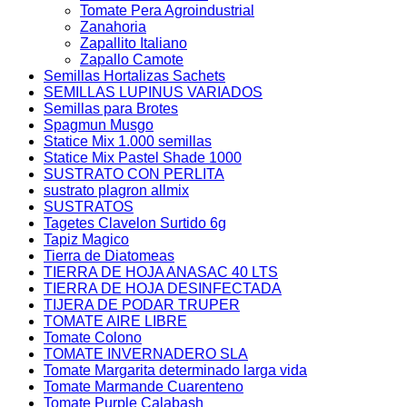
Tomate Pera Agroindustrial
Zanahoria
Zapallito Italiano
Zapallo Camote
Semillas Hortalizas Sachets
SEMILLAS LUPINUS VARIADOS
Semillas para Brotes
Spagmun Musgo
Statice Mix 1.000 semillas
Statice Mix Pastel Shade 1000
SUSTRATO CON PERLITA
sustrato plagron allmix
SUSTRATOS
Tagetes Clavelon Surtido 6g
Tapiz Magico
Tierra de Diatomeas
TIERRA DE HOJA ANASAC 40 LTS
TIERRA DE HOJA DESINFECTADA
TIJERA DE PODAR TRUPER
TOMATE AIRE LIBRE
Tomate Colono
TOMATE INVERNADERO SLA
Tomate Margarita determinado larga vida
Tomate Marmande Cuarenteno
Tomate Purple Calabash