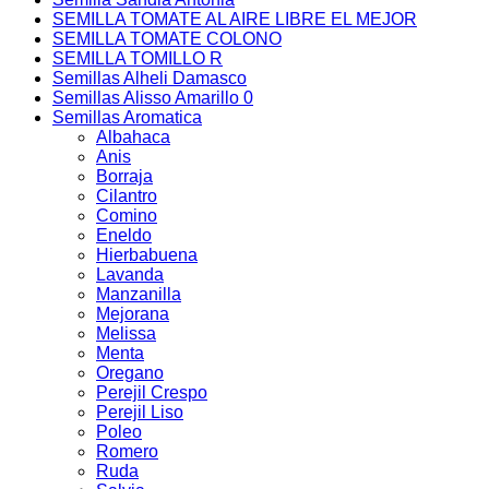
SEMILLA TOMATE AL AIRE LIBRE EL MEJOR
SEMILLA TOMATE COLONO
SEMILLA TOMILLO R
Semillas Alheli Damasco
Semillas Alisso Amarillo 0
Semillas Aromatica
Albahaca
Anis
Borraja
Cilantro
Comino
Eneldo
Hierbabuena
Lavanda
Manzanilla
Mejorana
Melissa
Menta
Oregano
Perejil Crespo
Perejil Liso
Poleo
Romero
Ruda