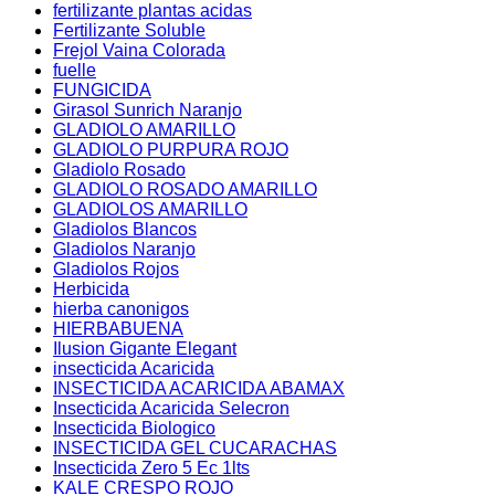
fertilizante plantas acidas
Fertilizante Soluble
Frejol Vaina Colorada
fuelle
FUNGICIDA
Girasol Sunrich Naranjo
GLADIOLO AMARILLO
GLADIOLO PURPURA ROJO
Gladiolo Rosado
GLADIOLO ROSADO AMARILLO
GLADIOLOS AMARILLO
Gladiolos Blancos
Gladiolos Naranjo
Gladiolos Rojos
Herbicida
hierba canonigos
HIERBABUENA
Ilusion Gigante Elegant
insecticida Acaricida
INSECTICIDA ACARICIDA ABAMAX
Insecticida Acaricida Selecron
Insecticida Biologico
INSECTICIDA GEL CUCARACHAS
Insecticida Zero 5 Ec 1lts
KALE CRESPO ROJO