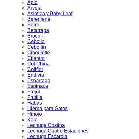
Apio
Arveja
Asiatica y Baby Leaf
Berenjena
Berro
Betarraga
Brocoli
Cebolla
Cebollin
Ciboulette
Cilantro
Col China
Coliflor
Endivia
Esparrago
Espinaca
Frejol
Frutilla
Habas
Hierba para Gatos
Hinojo
Kale
Lechuga Costina
Lechuga Cuatro Estaciones
Lechuga Escarola