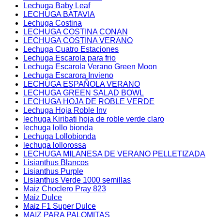
Lechuga Baby Leaf
LECHUGA BATAVIA
Lechuga Costina
LECHUGA COSTINA CONAN
LECHUGA COSTINA VERANO
Lechuga Cuatro Estaciones
Lechuga Escarola para frio
Lechuga Escarola Verano Green Moon
Lechuga Escarora Invieno
LECHUGA ESPAÑOLA VERANO
LECHUGA GREEN SALAD BOWL
LECHUGA HOJA DE ROBLE VERDE
Lechuga Hoja Roble Inv
lechuga Kiribati hoja de roble verde claro
lechuga lollo bionda
Lechuga Lollobionda
lechuga lollorossa
LECHUGA MILANESA DE VERANO PELLETIZADA
Lisianthus Blancos
Lisianthus Purple
Lisianthus Verde 1000 semillas
Maiz Choclero Pray 823
Maiz Dulce
Maiz F1 Super Dulce
MAIZ PARA PALOMITAS