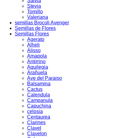
Salvia
Stevia
Tomillo
Valeriana
semillas Brocoli Avenger
Semillas de Flores
Semillas Flores
Agerato
Alheli
Alisso
Amapola
Antirrino
Aquilegia
Arañuela
Ave del Paraiso
Balsamina
Cactus
Calendula
Campanula
Capuchina
celosia
Centaurea
Clarines
Clavel
Clavelon