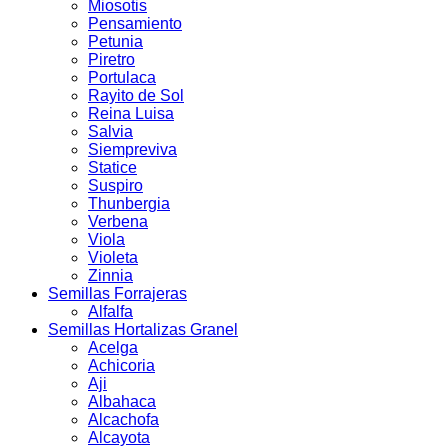
Miosotis
Pensamiento
Petunia
Piretro
Portulaca
Rayito de Sol
Reina Luisa
Salvia
Siempreviva
Statice
Suspiro
Thunbergia
Verbena
Viola
Violeta
Zinnia
Semillas Forrajeras
Alfalfa
Semillas Hortalizas Granel
Acelga
Achicoria
Aji
Albahaca
Alcachofa
Alcayota