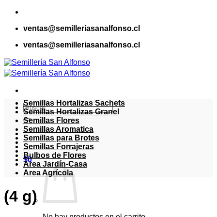
Saltar
al
ventas@semilleriasanalfonso.cl
contenido
ventas@semilleriasanalfonso.cl
Semillas Hortalizas Sachets
Buscar
Semillas Hortalizas Granel
por:
Semillas Flores
Semillas Aromatica
Semillas para Brotes
Semillas Forrajeras
Bulbos de Flores
$
0
Area Jardín-Casa
Area Agrícola
(4 g)
No hay productos en el carrito.