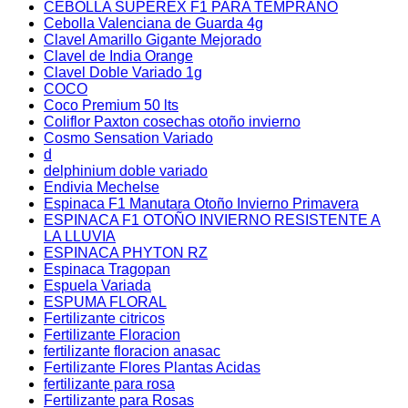
CEBOLLA SUPEREX F1 PARA TEMPRANO
Cebolla Valenciana de Guarda 4g
Clavel Amarillo Gigante Mejorado
Clavel de India Orange
Clavel Doble Variado 1g
COCO
Coco Premium 50 lts
Coliflor Paxton cosechas otoño invierno
Cosmo Sensation Variado
d
delphinium doble variado
Endivia Mechelse
Espinaca F1 Manutara Otoño Invierno Primavera
ESPINACA F1 OTOÑO INVIERNO RESISTENTE A
LA LLUVIA
ESPINACA PHYTON RZ
Espinaca Tragopan
Espuela Variada
ESPUMA FLORAL
Fertilizante citricos
Fertilizante Floracion
fertilizante floracion anasac
Fertilizante Flores Plantas Acidas
fertilizante para rosa
Fertilizante para Rosas