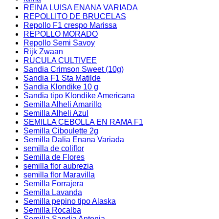
REINA LUISA ENANA VARIADA
REPOLLITO DE BRUCELAS
Repollo F1 crespo Marissa
REPOLLO MORADO
Repollo Semi Savoy
Rijk Zwaan
RUCULA CULTIVEE
Sandia Crimson Sweet (10g)
Sandia F1 Sta Matilde
Sandia Klondike 10 g
Sandia tipo Klondike Americana
Semilla Alheli Amarillo
Semilla Alheli Azul
SEMILLA CEBOLLA EN RAMA F1
Semilla Ciboulette 2g
Semilla Dalia Enana Variada
semilla de coliflor
Semilla de Flores
semilla flor aubrezia
semilla flor Maravilla
Semilla Forrajera
Semilla Lavanda
Semilla pepino tipo Alaska
Semilla Rocalba
Semilla Sandia Antonia