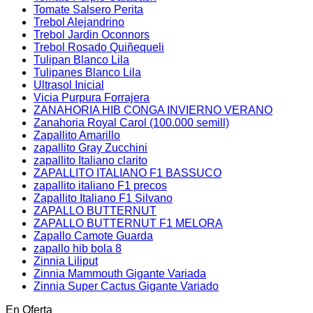
Tomate Salsero Perita
Trebol Alejandrino
Trebol Jardin Oconnors
Trebol Rosado Quiñequeli
Tulipan Blanco Lila
Tulipanes Blanco Lila
Ultrasol Inicial
Vicia Purpura Forrajera
ZANAHORIA HIB CONGA INVIERNO VERANO
Zanahoria Royal Carol (100.000 semill)
Zapallito Amarillo
zapallito Gray Zucchini
zapallito Italiano clarito
ZAPALLITO ITALIANO F1 BASSUCO
zapallito italiano F1 precos
Zapallito Italiano F1 Silvano
ZAPALLO BUTTERNUT
ZAPALLO BUTTERNUT F1 MELORA
Zapallo Camote Guarda
zapallo hib bola 8
Zinnia Liliput
Zinnia Mammouth Gigante Variada
Zinnia Super Cactus Gigante Variado
En Oferta