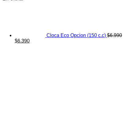
Cloca Eco Opcion (150 c.c)
$
6.990
El
El
$
6.390
precio
precio
original
actual
era:
es:
$6.990.
$6.390.