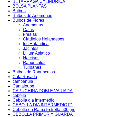
BETARRAGA CYLINDRICA
BOLSA PLANTAS
Bulbos
Bulbos de Anemonas
Bulbos de Flores
Anemonas
Calas
Fresias
Gladiolos Holandeses
Iris Holandica
Jacintos
Lilium Asiatico
Narcisos
Ranunculus
Tulipanes
Bulbos de Ranunculos
Cala Rosada
campanula
Cantaloupe
CAPUCHINA DOBLE VARIADA
cebolla
Cebolla dia intermedio
CEBOLLA DIA INTERMEDIO F1
Cebolla en Rama Estrella 500 grs
CEBOLLA PRIMOR Y GUARDA