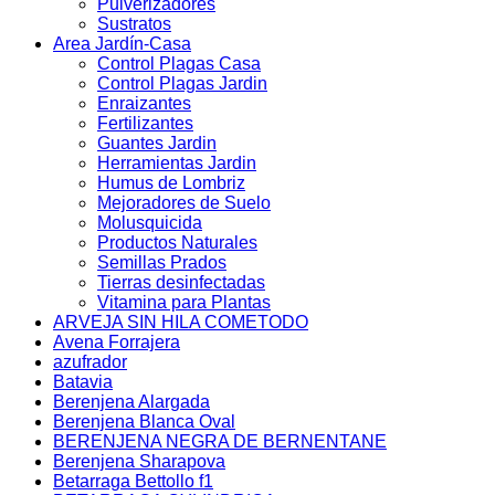
Pulverizadores
Sustratos
Area Jardín-Casa
Control Plagas Casa
Control Plagas Jardin
Enraizantes
Fertilizantes
Guantes Jardin
Herramientas Jardin
Humus de Lombriz
Mejoradores de Suelo
Molusquicida
Productos Naturales
Semillas Prados
Tierras desinfectadas
Vitamina para Plantas
ARVEJA SIN HILA COMETODO
Avena Forrajera
azufrador
Batavia
Berenjena Alargada
Berenjena Blanca Oval
BERENJENA NEGRA DE BERNENTANE
Berenjena Sharapova
Betarraga Bettollo f1