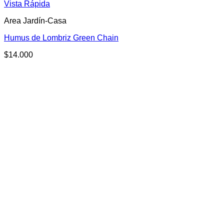
Este
Vista Rápida
producto
Area Jardín-Casa
tiene
múltiples
Humus de Lombriz Green Chain
variantes.
Las
$
14.000
opciones
se
pueden
elegir
en
la
página
de
producto