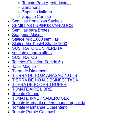
Tomate Pera Agroindustrial
Zanahoria
Zapallito Italiano
Zapallo Camote
Semillas Hortalizas Sachets
SEMILLAS LUPINUS VARIADOS
Semillas para Brotes
Spagmun Musgo
Statice Mix 1.000 semillas
Statice Mix Pastel Shade 1000
SUSTRATO CON PERLITA
sustrato plagron allmix
SUSTRATOS
Tagetes Clavelon Surtido 6g
Tapiz Magico
Tierra de Diatomeas
TIERRA DE HOJA ANASAC 40 LTS
TIERRA DE HOJA DESINFECTADA
TIJERA DE PODAR TRUPER
TOMATE AIRE LIBRE
Tomate Colono
TOMATE INVERNADERO SLA
Tomate Margarita determinado larga vida
Tomate Marmande Cuarenteno
Tomate Purple Calabash