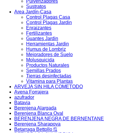
Pulverizadores
Sustratos
Area Jardín-Casa
Control Plagas Casa
Control Plagas Jardin
Enraizantes
Fertilizantes
Guantes Jardin
Herramientas Jardin
Humus de Lombriz
Mejoradores de Suelo
Molusquicida
Productos Naturales
Semillas Prados
Tierras desinfectadas
Vitamina para Plantas
ARVEJA SIN HILA COMETODO
Avena Forrajera
azufrador
Batavia
Berenjena Alargada
Berenjena Blanca Oval
BERENJENA NEGRA DE BERNENTANE
Berenjena Sharapova
Betarraga Bettollo f1