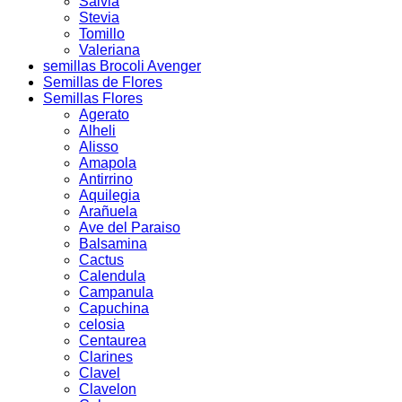
Salvia
Stevia
Tomillo
Valeriana
semillas Brocoli Avenger
Semillas de Flores
Semillas Flores
Agerato
Alheli
Alisso
Amapola
Antirrino
Aquilegia
Arañuela
Ave del Paraiso
Balsamina
Cactus
Calendula
Campanula
Capuchina
celosia
Centaurea
Clarines
Clavel
Clavelon