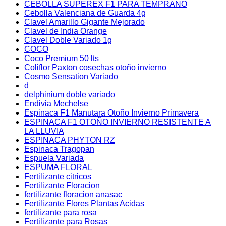
CEBOLLA SUPEREX F1 PARA TEMPRANO
Cebolla Valenciana de Guarda 4g
Clavel Amarillo Gigante Mejorado
Clavel de India Orange
Clavel Doble Variado 1g
COCO
Coco Premium 50 lts
Coliflor Paxton cosechas otoño invierno
Cosmo Sensation Variado
d
delphinium doble variado
Endivia Mechelse
Espinaca F1 Manutara Otoño Invierno Primavera
ESPINACA F1 OTOÑO INVIERNO RESISTENTE A
LA LLUVIA
ESPINACA PHYTON RZ
Espinaca Tragopan
Espuela Variada
ESPUMA FLORAL
Fertilizante citricos
Fertilizante Floracion
fertilizante floracion anasac
Fertilizante Flores Plantas Acidas
fertilizante para rosa
Fertilizante para Rosas