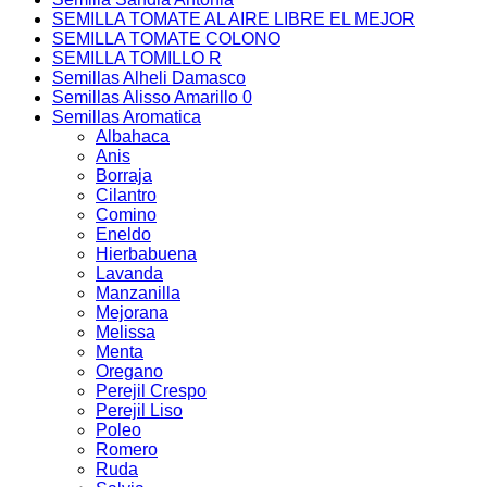
SEMILLA TOMATE AL AIRE LIBRE EL MEJOR
SEMILLA TOMATE COLONO
SEMILLA TOMILLO R
Semillas Alheli Damasco
Semillas Alisso Amarillo 0
Semillas Aromatica
Albahaca
Anis
Borraja
Cilantro
Comino
Eneldo
Hierbabuena
Lavanda
Manzanilla
Mejorana
Melissa
Menta
Oregano
Perejil Crespo
Perejil Liso
Poleo
Romero
Ruda