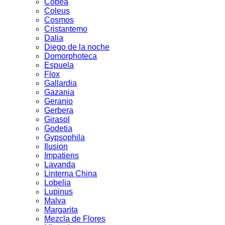
Cobea
Coleus
Cosmos
Cristantemo
Dalia
Diego de la noche
Domorphoteca
Espuela
Flox
Gallardia
Gazania
Geranio
Gerbera
Girasol
Godetia
Gypsophila
Ilusion
Impatiens
Lavanda
Linterna China
Lobelia
Lupinus
Malva
Margarita
Mezcla de Flores