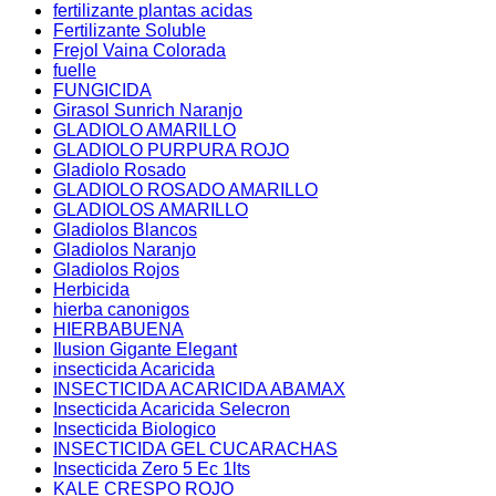
fertilizante plantas acidas
Fertilizante Soluble
Frejol Vaina Colorada
fuelle
FUNGICIDA
Girasol Sunrich Naranjo
GLADIOLO AMARILLO
GLADIOLO PURPURA ROJO
Gladiolo Rosado
GLADIOLO ROSADO AMARILLO
GLADIOLOS AMARILLO
Gladiolos Blancos
Gladiolos Naranjo
Gladiolos Rojos
Herbicida
hierba canonigos
HIERBABUENA
Ilusion Gigante Elegant
insecticida Acaricida
INSECTICIDA ACARICIDA ABAMAX
Insecticida Acaricida Selecron
Insecticida Biologico
INSECTICIDA GEL CUCARACHAS
Insecticida Zero 5 Ec 1lts
KALE CRESPO ROJO