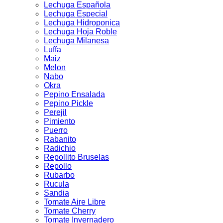
Lechuga Española
Lechuga Especial
Lechuga Hidroponica
Lechuga Hoja Roble
Lechuga Milanesa
Luffa
Maiz
Melon
Nabo
Okra
Pepino Ensalada
Pepino Pickle
Perejil
Pimiento
Puerro
Rabanito
Radichio
Repollito Bruselas
Repollo
Rubarbo
Rucula
Sandia
Tomate Aire Libre
Tomate Cherry
Tomate Invernadero