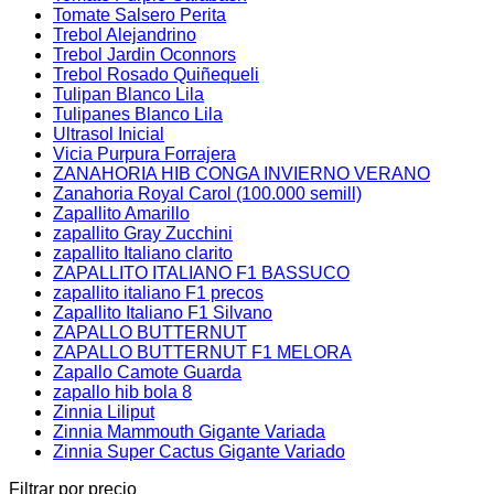
Tomate Salsero Perita
Trebol Alejandrino
Trebol Jardin Oconnors
Trebol Rosado Quiñequeli
Tulipan Blanco Lila
Tulipanes Blanco Lila
Ultrasol Inicial
Vicia Purpura Forrajera
ZANAHORIA HIB CONGA INVIERNO VERANO
Zanahoria Royal Carol (100.000 semill)
Zapallito Amarillo
zapallito Gray Zucchini
zapallito Italiano clarito
ZAPALLITO ITALIANO F1 BASSUCO
zapallito italiano F1 precos
Zapallito Italiano F1 Silvano
ZAPALLO BUTTERNUT
ZAPALLO BUTTERNUT F1 MELORA
Zapallo Camote Guarda
zapallo hib bola 8
Zinnia Liliput
Zinnia Mammouth Gigante Variada
Zinnia Super Cactus Gigante Variado
Filtrar por precio