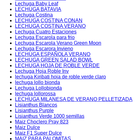
Lechuga Baby Leaf
LECHUGA BATAVIA
Lechuga Costina
LECHUGA COSTINA CONAN
LECHUGA COSTINA VERANO
Lechuga Cuatro Estaciones
Lechuga Escarola para frio
Lechuga Escarola Verano Green Moon
Lechuga Escarora Invieno
LECHUGA ESPAÑOLA VERANO
LECHUGA GREEN SALAD BOWL
LECHUGA HOJA DE ROBLE VERDE
Lechuga Hoja Roble Inv
lechuga Kiribati hoja de roble verde claro
lechuga lollo bionda
Lechuga Lollobionda
lechuga lollorossa
LECHUGA MILANESA DE VERANO PELLETIZADA
Lisianthus Blancos
Lisianthus Purple
Lisianthus Verde 1000 semillas
Maiz Choclero Pray 823
Maiz Dulce
Maiz F1 Super Dulce
MAIZ PARA PALOMITAS