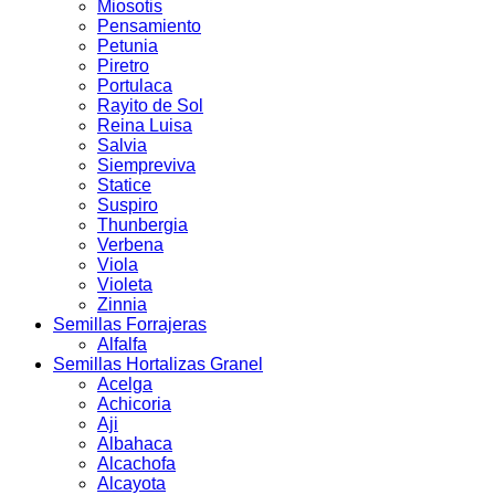
Miosotis
Pensamiento
Petunia
Piretro
Portulaca
Rayito de Sol
Reina Luisa
Salvia
Siempreviva
Statice
Suspiro
Thunbergia
Verbena
Viola
Violeta
Zinnia
Semillas Forrajeras
Alfalfa
Semillas Hortalizas Granel
Acelga
Achicoria
Aji
Albahaca
Alcachofa
Alcayota