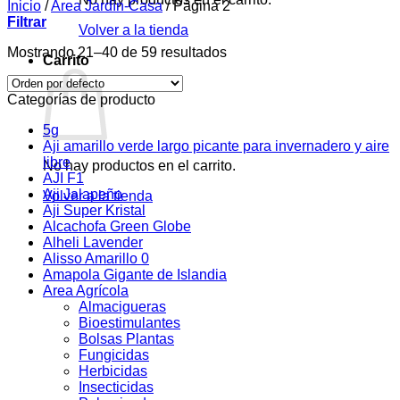
Inicio
/
Area Jardín-Casa
/
Página 2
Filtrar
Volver a la tienda
Mostrando 21–40 de 59 resultados
Carrito
Categorías de producto
5g
Aji amarillo verde largo picante para invernadero y aire
libre
No hay productos en el carrito.
AJI F1
Aji Jalapeño
Volver a la tienda
Aji Super Kristal
Alcachofa Green Globe
Alheli Lavender
Alisso Amarillo 0
Amapola Gigante de Islandia
Area Agrícola
Almacigueras
Bioestimulantes
Bolsas Plantas
Fungicidas
Herbicidas
Insecticidas