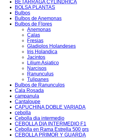
BETARRAGA CYLINDRICA
BOLSA PLANTAS
Bulbos
Bulbos de Anemonas
Bulbos de Flores
Anemonas
Calas
Fresias
Gladiolos Holandeses
Iris Holandica
Jacintos
Lilium Asiatico
Narcisos
Ranunculus
Tulipanes
Bulbos de Ranunculos
Cala Rosada
campanula
Cantaloupe
CAPUCHINA DOBLE VARIADA
cebolla
Cebolla dia intermedio
CEBOLLA DIA INTERMEDIO F1
Cebolla en Rama Estrella 500 grs
CEBOLLA PRIMOR Y GUARDA