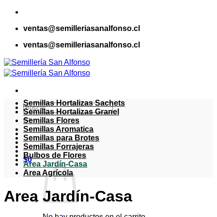
Saltar
al
ventas@semilleriasanalfonso.cl
contenido
ventas@semilleriasanalfonso.cl
Semillas Hortalizas Sachets
Buscar
Semillas Hortalizas Granel
por:
Semillas Flores
Semillas Aromatica
Semillas para Brotes
Semillas Forrajeras
Bulbos de Flores
$
0
Area Jardín-Casa
Area Agrícola
Area Jardín-Casa
No hay productos en el carrito.