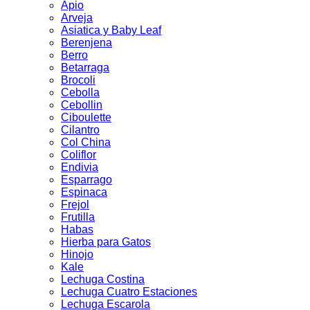
Apio
Arveja
Asiatica y Baby Leaf
Berenjena
Berro
Betarraga
Brocoli
Cebolla
Cebollin
Ciboulette
Cilantro
Col China
Coliflor
Endivia
Esparrago
Espinaca
Frejol
Frutilla
Habas
Hierba para Gatos
Hinojo
Kale
Lechuga Costina
Lechuga Cuatro Estaciones
Lechuga Escarola