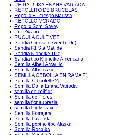
REINA LUISA ENANA VARIADA
REPOLLITO DE BRUCELAS
Repollo F1 crespo Marissa
REPOLLO MORADO
Repollo Semi Savoy
Rijk Zwaan
RUCULA CULTIVEE
Sandia Crimson Sweet (10g)
Sandia F1 Sta Matilde
Sandia Klondike 10 g
Sandia tipo Klondike Americana
Semilla Alheli Amarillo
Semilla Alheli Azul
SEMILLA CEBOLLA EN RAMA F1
Semilla Ciboulette 2g
Semilla Dalia Enana Variada
semilla de coliflor
Semilla de Flores
semilla flor aubrezia
semilla flor Maravilla
Semilla Forrajera
Semilla Lavanda
Semilla pepino tipo Alaska
Semilla Rocalba
Semilla Sandia Antonia