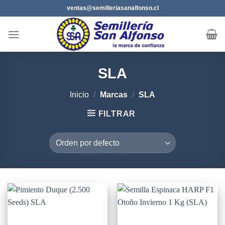
Saltar
ventas@semilleriasanalfonso.cl
al
contenido
SLA
Inicio
/
Marcas
/
SLA
FILTRAR