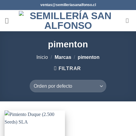
Saltar
ventas@semilleriasanalfonso.cl
al
contenido
pimenton
Inicio
/
Marcas
/
pimenton
FILTRAR