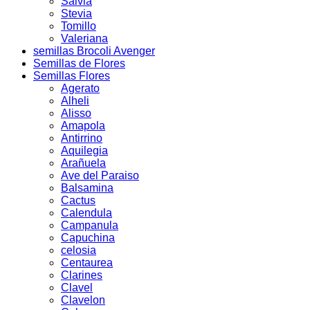
Salvia
Stevia
Tomillo
Valeriana
semillas Brocoli Avenger
Semillas de Flores
Semillas Flores
Agerato
Alheli
Alisso
Amapola
Antirrino
Aquilegia
Arañuela
Ave del Paraiso
Balsamina
Cactus
Calendula
Campanula
Capuchina
celosia
Centaurea
Clarines
Clavel
Clavelon