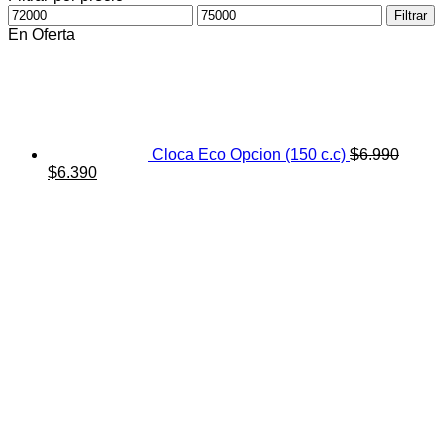
Precio
Precio
Filtrar
mínimo
máximo
En Oferta
Cloca Eco Opcion (150 c.c)
$
6.990
El
El
$
6.390
precio
precio
original
actual
era:
es:
$6.990.
$6.390.