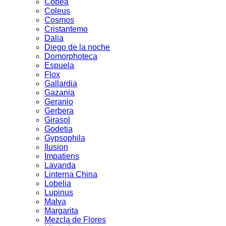
Cobea
Coleus
Cosmos
Cristantemo
Dalia
Diego de la noche
Domorphoteca
Espuela
Flox
Gallardia
Gazania
Geranio
Gerbera
Girasol
Godetia
Gypsophila
Ilusion
Impatiens
Lavanda
Linterna China
Lobelia
Lupinus
Malva
Margarita
Mezcla de Flores