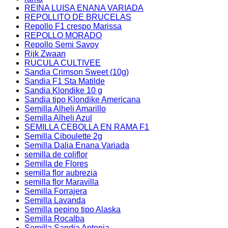
REINA LUISA ENANA VARIADA
REPOLLITO DE BRUCELAS
Repollo F1 crespo Marissa
REPOLLO MORADO
Repollo Semi Savoy
Rijk Zwaan
RUCULA CULTIVEE
Sandia Crimson Sweet (10g)
Sandia F1 Sta Matilde
Sandia Klondike 10 g
Sandia tipo Klondike Americana
Semilla Alheli Amarillo
Semilla Alheli Azul
SEMILLA CEBOLLA EN RAMA F1
Semilla Ciboulette 2g
Semilla Dalia Enana Variada
semilla de coliflor
Semilla de Flores
semilla flor aubrezia
semilla flor Maravilla
Semilla Forrajera
Semilla Lavanda
Semilla pepino tipo Alaska
Semilla Rocalba
Semilla Sandia Antonia