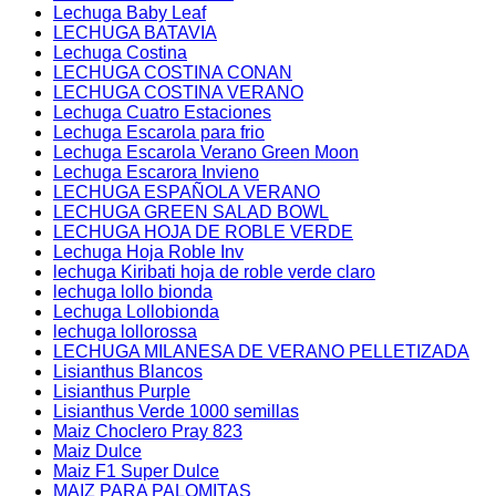
Lechuga Baby Leaf
LECHUGA BATAVIA
Lechuga Costina
LECHUGA COSTINA CONAN
LECHUGA COSTINA VERANO
Lechuga Cuatro Estaciones
Lechuga Escarola para frio
Lechuga Escarola Verano Green Moon
Lechuga Escarora Invieno
LECHUGA ESPAÑOLA VERANO
LECHUGA GREEN SALAD BOWL
LECHUGA HOJA DE ROBLE VERDE
Lechuga Hoja Roble Inv
lechuga Kiribati hoja de roble verde claro
lechuga lollo bionda
Lechuga Lollobionda
lechuga lollorossa
LECHUGA MILANESA DE VERANO PELLETIZADA
Lisianthus Blancos
Lisianthus Purple
Lisianthus Verde 1000 semillas
Maiz Choclero Pray 823
Maiz Dulce
Maiz F1 Super Dulce
MAIZ PARA PALOMITAS