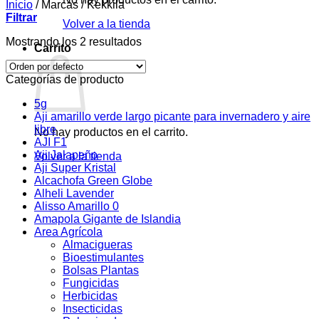
Inicio
/
Marcas
/
Kekkila
Filtrar
Volver a la tienda
Mostrando los 2 resultados
Carrito
Categorías de producto
5g
Aji amarillo verde largo picante para invernadero y aire
libre
No hay productos en el carrito.
AJI F1
Aji Jalapeño
Volver a la tienda
Aji Super Kristal
Alcachofa Green Globe
Alheli Lavender
Alisso Amarillo 0
Amapola Gigante de Islandia
Area Agrícola
Almacigueras
Bioestimulantes
Bolsas Plantas
Fungicidas
Herbicidas
Insecticidas