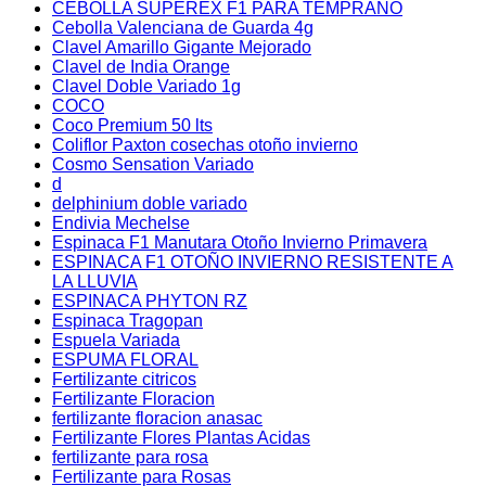
CEBOLLA SUPEREX F1 PARA TEMPRANO
Cebolla Valenciana de Guarda 4g
Clavel Amarillo Gigante Mejorado
Clavel de India Orange
Clavel Doble Variado 1g
COCO
Coco Premium 50 lts
Coliflor Paxton cosechas otoño invierno
Cosmo Sensation Variado
d
delphinium doble variado
Endivia Mechelse
Espinaca F1 Manutara Otoño Invierno Primavera
ESPINACA F1 OTOÑO INVIERNO RESISTENTE A
LA LLUVIA
ESPINACA PHYTON RZ
Espinaca Tragopan
Espuela Variada
ESPUMA FLORAL
Fertilizante citricos
Fertilizante Floracion
fertilizante floracion anasac
Fertilizante Flores Plantas Acidas
fertilizante para rosa
Fertilizante para Rosas