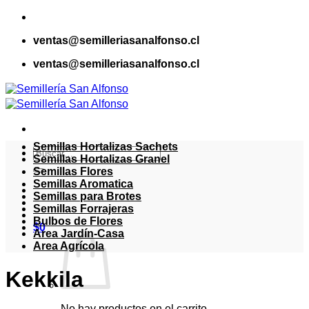
Saltar
al
ventas@semilleriasanalfonso.cl
contenido
ventas@semilleriasanalfonso.cl
Semillas Hortalizas Sachets
Buscar
Semillas Hortalizas Granel
por:
Semillas Flores
Semillas Aromatica
Semillas para Brotes
Semillas Forrajeras
Bulbos de Flores
$
0
Area Jardín-Casa
Area Agrícola
Kekkila
No hay productos en el carrito.