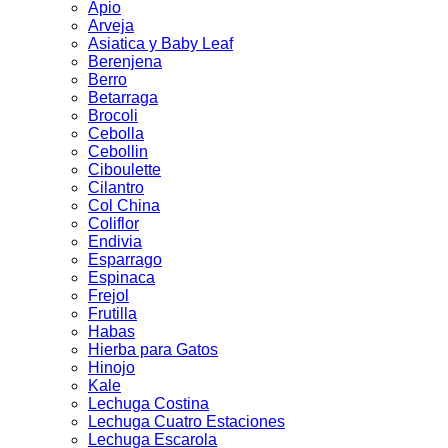
Apio
Arveja
Asiatica y Baby Leaf
Berenjena
Berro
Betarraga
Brocoli
Cebolla
Cebollin
Ciboulette
Cilantro
Col China
Coliflor
Endivia
Esparrago
Espinaca
Frejol
Frutilla
Habas
Hierba para Gatos
Hinojo
Kale
Lechuga Costina
Lechuga Cuatro Estaciones
Lechuga Escarola