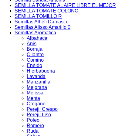
SEMILLA TOMATE AL AIRE LIBRE EL MEJOR
SEMILLA TOMATE COLONO
SEMILLA TOMILLO R
Semillas Alheli Damasco
Semillas Alisso Amarillo 0
Semillas Aromatica
Albahaca
Anis
Borraja
Cilantro
Comino
Eneldo
Hierbabuena
Lavanda
Manzanilla
Mejorana
Melissa
Menta
Oregano
Perejil Crespo
Perejil Liso
Poleo
Romero
Ruda