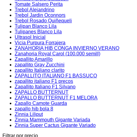
Tomate Salsero Perita
Trebol Alejandrino
Trebol Jardin Oconnors
Trebol Rosado Quiñequeli
Tulipan Blanco Lila
Tulipanes Blanco Lila
Ultrasol Inicial
Vicia Purpura Forrajera
ZANAHORIA HIB CONGA INVIERNO VERANO
Zanahoria Royal Carol (100.000 semill)
Zapallito Amarillo
zapallito Gray Zucchini
zapallito Italiano clarito
ZAPALLITO ITALIANO F1 BASSUCO
zapallito italiano F1 precos
Zapallito Italiano F1 Silvano
ZAPALLO BUTTERNUT
ZAPALLO BUTTERNUT F1 MELORA
Zapallo Camote Guarda
zapallo hib bola 8
Zinnia Liliput
Zinnia Mammouth Gigante Variada
Zinnia Super Cactus Gigante Variado
Filtrar por precio