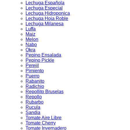
Lechuga Española
Lechuga Especial
Lechuga Hidroponica
Lechuga Hoja Roble
Lechuga Milanesa
Luffa
Maiz
Melon
Nabo
Okra
Pepino Ensalada
Pepino Pickle
Perejil
Pimiento
Puerro
Rabanito
Radichio
Repollito Bruselas
Repollo
Rubarbo
Rucula
Sandia
Tomate Aire Libre
Tomate Cherry
Tomate Invernadero