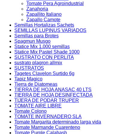
Tomate Pera Agroindustrial
Zanahoria
Zapallito Italiano
Zapallo Camote
Semillas Hortalizas Sachets
SEMILLAS LUPINUS VARIADOS
Semillas para Brotes
Spagmun Musgo
Statice Mix 1.000 semillas
Statice Mix Pastel Shade 1000
SUSTRATO CON PERLITA
sustrato plagron allmix
SUSTRATOS
Tagetes Clavelon Surtido 6g
Tapiz Magico
Tierra de Diatomeas
TIERRA DE HOJA ANASAC 40 LTS
TIERRA DE HOJA DESINFECTADA
TIJERA DE PODAR TRUPER
TOMATE AIRE LIBRE
Tomate Colono
TOMATE INVERNADERO SLA
Tomate Margarita determinado larga vida
Tomate Marmande Cuarenteno
Tomate Purple Calabash