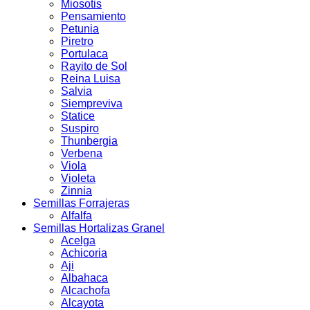
Miosotis
Pensamiento
Petunia
Piretro
Portulaca
Rayito de Sol
Reina Luisa
Salvia
Siempreviva
Statice
Suspiro
Thunbergia
Verbena
Viola
Violeta
Zinnia
Semillas Forrajeras
Alfalfa
Semillas Hortalizas Granel
Acelga
Achicoria
Aji
Albahaca
Alcachofa
Alcayota