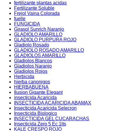
fertilizante plantas acidas
Fertilizante Soluble
Frejol Vaina Colorada
fuelle
FUNGICIDA
Girasol Sunrich Naranjo
GLADIOLO AMARILLO
GLADIOLO PURPURA ROJO
Gladiolo Rosado
GLADIOLO ROSADO AMARILLO
GLADIOLOS AMARILLO
Gladiolos Blancos
Gladiolos Naranjo
Gladiolos Rojos
Herbicida
hierba canonigos
HIERBABUENA
Ilusion Gigante Elegant
insecticida Acaricida
INSECTICIDA ACARICIDA ABAMAX
Insecticida Acaricida Selecron
Insecticida Biologico
INSECTICIDA GEL CUCARACHAS
Insecticida Zero 5 Ec 1lts
KALE CRESPO ROJO