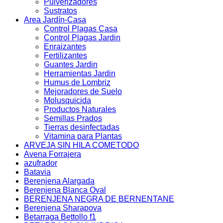
Pulverizadores
Sustratos
Area Jardín-Casa
Control Plagas Casa
Control Plagas Jardin
Enraizantes
Fertilizantes
Guantes Jardin
Herramientas Jardin
Humus de Lombriz
Mejoradores de Suelo
Molusquicida
Productos Naturales
Semillas Prados
Tierras desinfectadas
Vitamina para Plantas
ARVEJA SIN HILA COMETODO
Avena Forrajera
azufrador
Batavia
Berenjena Alargada
Berenjena Blanca Oval
BERENJENA NEGRA DE BERNENTANE
Berenjena Sharapova
Betarraga Bettollo f1