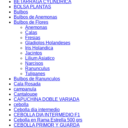
BETARRAGA CYLINDRICA
BOLSA PLANTAS
Bulbos
Bulbos de Anemonas
Bulbos de Flores
Anemonas
Calas
Fresias
Gladiolos Holandeses
Iris Holandica
Jacintos
Lilium Asiatico
Narcisos
Ranunculus
Tulipanes
Bulbos de Ranunculos
Cala Rosada
campanula
Cantaloupe
CAPUCHINA DOBLE VARIADA
cebolla
Cebolla dia intermedio
CEBOLLA DIA INTERMEDIO F1
Cebolla en Rama Estrella 500 grs
CEBOLLA PRIMOR Y GUARDA