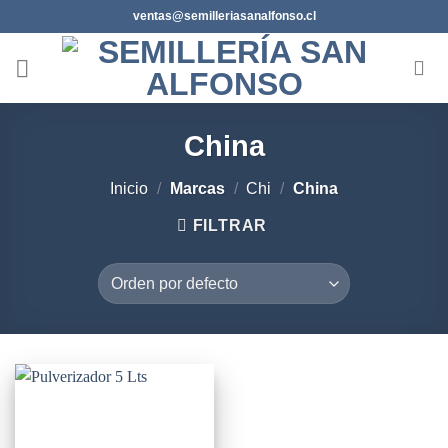
Saltar
ventas@semilleriasanalfonso.cl
al
contenido
China
Inicio
/
Marcas
/
Chi
/
China
FILTRAR