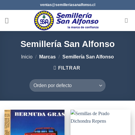
Saltar
ventas@semilleriasanalfonso.cl
al
contenido
Semillería San Alfonso
Inicio
/
Marcas
/
Semillería San Alfonso
FILTRAR