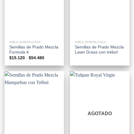
AREA JARDÍN-CASA
AREA JARDÍN-CASA
Semillas de Prado Mezcla
Semillas de Prado Mezcla
Formula 4
Lawn Grass con trébol
Rango
$
15.120
-
$
54.480
de
precios:
desde
$15.120
hasta
$54.480
AGOTADO