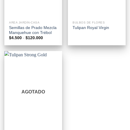
AREA JARDÍN-CASA
BULBOS DE FLORES
Semillas de Prado Mezcla
Tulipan Royal Virgin
Manquehue con Trébol
Rango
$
4.500
-
$
120.000
de
precios:
desde
$4.500
hasta
$120.000
AGOTADO